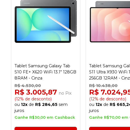
Tablet Samsung Galaxy Tab
Tablet Samsung Gal
S10 FE+ X620 WiFi 13.1" 128GB
S11 Ultra X930 WiFi 1
8RAM - Cinza
256GB 12RAM - Cin
R$ 4.530,00
R$ 10.438,00
R$ 3.005,87
R$ 7.024,9
no Pix
(12% de desconto)
(12% de desconto)
ou
12x
de
R$ 284,65
sem
ou
12x
de
R$ 665,2
juros
juros
Ganhe R$30,00 em Cashback
Ganhe R$70,00 em