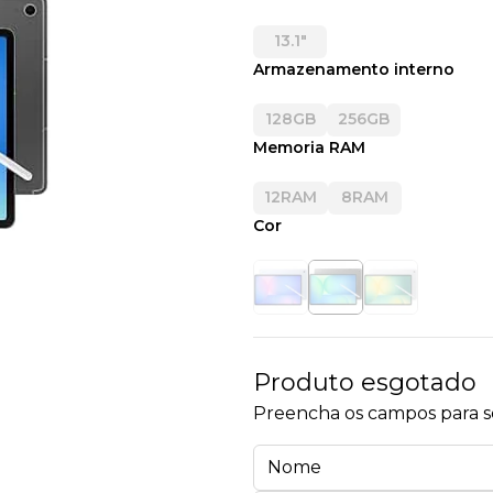
13.1"
Armazenamento interno
128GB
256GB
Memoria RAM
12RAM
8RAM
Cor
Produto esgotado
Preencha os campos para se