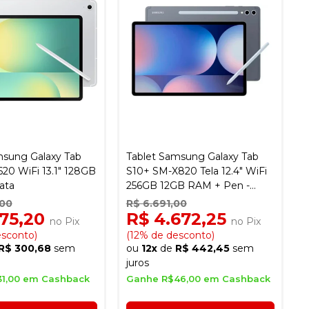
msung Galaxy Tab
Tablet Samsung Galaxy Tab
20 WiFi 13.1" 128GB
S10+ SM-X820 Tela 12.4" WiFi
ata
256GB 12GB RAM + Pen -
Cinza
,00
R$ 6.691,00
175,20
R$ 4.672,25
no Pix
no Pix
esconto)
(12% de desconto)
R$ 300,68
sem
ou
12x
de
R$ 442,45
sem
juros
1,00 em Cashback
Ganhe R$46,00 em Cashback