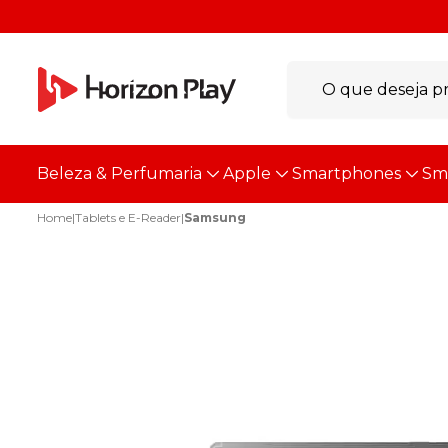
Beleza & Perfumaria
Apple
Smartphones
Sm
Home
|
Tablets e E-Reader
|
Samsung