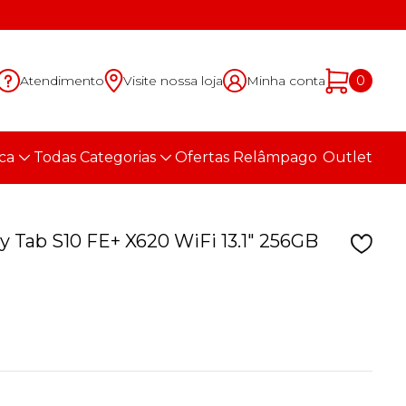
Atendimento
Visite nossa loja
Minha conta
0
ca
Todas Categorias
Ofertas Relâmpago
Outlet
 Tab S10 FE+ X620 WiFi 13.1" 256GB