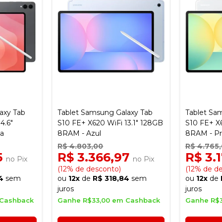
axy Tab
Tablet Samsung Galaxy Tab
Tablet Sa
4.6"
S10 FE+ X620 WiFi 13.1" 128GB
S10 FE+ X6
za
8RAM - Azul
8RAM - Pr
R$ 4.803,00
R$ 4.765
5
R$ 3.366,97
R$ 3.
no Pix
no Pix
(12% de desconto)
(12% de d
4
sem
ou
12x
de
R$ 318,84
sem
ou
12x
de
juros
juros
 Cashback
Ganhe R$33,00 em Cashback
Ganhe R$3