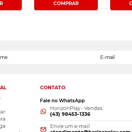
R
COMPRAR
NAL
CONTATO
s
Fale no WhatsApp
HorizonPlay - Vendas
ar
(43) 98453-1336
ra
ega
Envie um e-mail