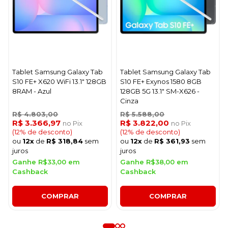
Tablet Samsung Galaxy Tab
Tablet Samsung Galaxy Tab
S10 FE+ X620 WiFi 13.1" 128GB
S10 FE+ Exynos 1580 8GB
8RAM - Azul
128GB 5G 13.1" SM-X626 -
Cinza
R$ 4.803,00
R$ 5.588,00
R$ 3.366,97
R$ 3.822,00
no Pix
no Pix
(12% de desconto)
(12% de desconto)
ou
12x
de
R$ 318,84
sem
ou
12x
de
R$ 361,93
sem
juros
juros
Ganhe R$33,00 em
Ganhe R$38,00 em
Cashback
Cashback
COMPRAR
COMPRAR