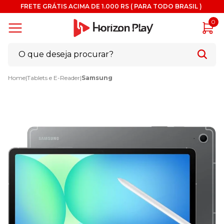
FRETE GRÁTIS ACIMA DE 1.000 RS ( PARA TODO BRASIL )
0
Home
|
Tablets e E-Reader
|
Samsung