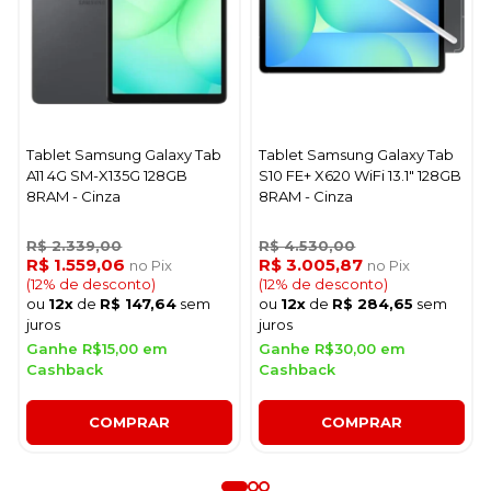
Tablet Samsung Galaxy Tab
Tablet Samsung Galaxy Tab
A11 4G SM-X135G 128GB
S10 FE+ X620 WiFi 13.1" 128GB
8RAM - Cinza
8RAM - Cinza
R$ 2.339,00
R$ 4.530,00
R$ 1.559,06
R$ 3.005,87
no Pix
no Pix
(12% de desconto)
(12% de desconto)
ou
12x
de
R$ 147,64
sem
ou
12x
de
R$ 284,65
sem
juros
juros
Ganhe R$15,00 em
Ganhe R$30,00 em
Cashback
Cashback
COMPRAR
COMPRAR