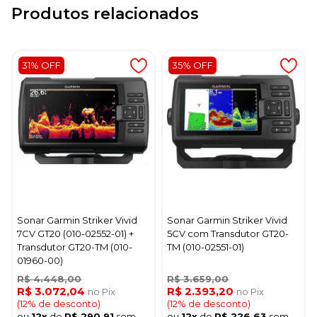
Produtos relacionados
31% OFF
35% OFF
Sonar Garmin Striker Vivid
Sonar Garmin Striker Vivid
7CV GT20 (010-02552-01) +
5CV com Transdutor GT20-
Transdutor GT20-TM (010-
TM (010-02551-01)
01960-00)
R$ 4.448,00
R$ 3.659,00
R$ 3.072,04
R$ 2.393,20
no Pix
no Pix
(12% de desconto)
(12% de desconto)
ou
12x
de
R$ 290,91
sem
ou
12x
de
R$ 226,63
sem