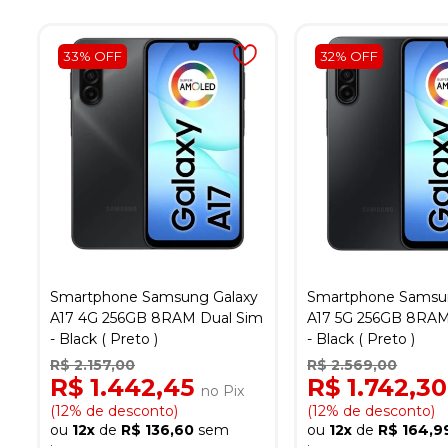
33% OFF
32% OFF
Smartphone Samsung Galaxy
Smartphone Samsu
A17 4G 256GB 8RAM Dual Sim
A17 5G 256GB 8RAM
- Black ( Preto )
- Black ( Preto )
R$ 2.157,00
R$ 2.569,00
R$ 1.442,45
R$ 1.742,3
no Pix
(12% de desconto)
(12% de desconto)
ou
12x
de
R$ 136,60
sem
ou
12x
de
R$ 164,9