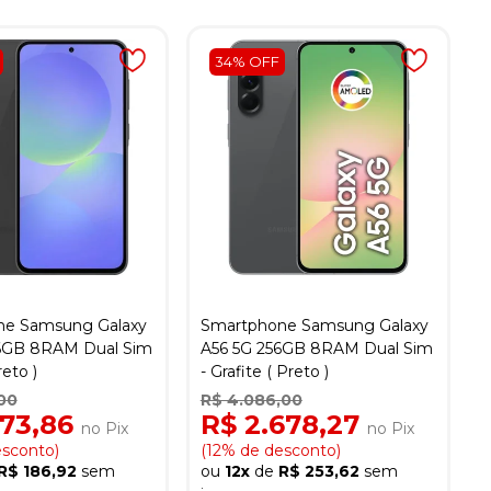
34% OFF
ne Samsung Galaxy
Smartphone Samsung Galaxy
6GB 8RAM Dual Sim
A56 5G 256GB 8RAM Dual Sim
reto )
- Grafite ( Preto )
00
R$ 4.086,00
973,86
R$ 2.678,27
no Pix
no Pix
esconto)
(12% de desconto)
R$ 186,92
sem
ou
12x
de
R$ 253,62
sem