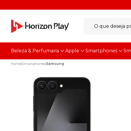
Beleza & Perfumaria
Apple
Smartphones
Sm
Home
|
Smartphones
|
Samsung