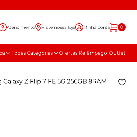
Atendimento
Visite nossa loja
Minha conta
0
ca
Todas Categorias
Ofertas Relâmpago
Outlet
Galaxy Z Flip 7 FE 5G 256GB 8RAM