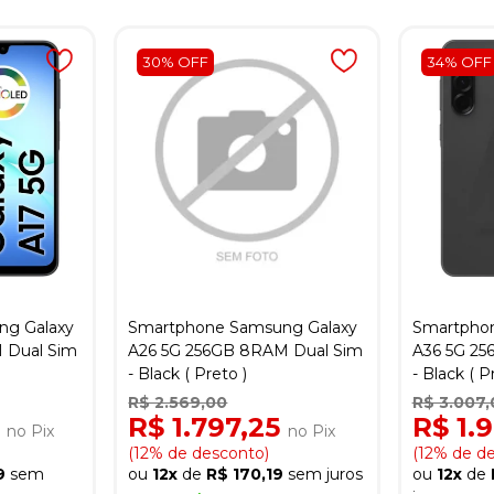
30% OFF
34% OFF
ng Galaxy
Smartphone Samsung Galaxy
Smartpho
 Dual Sim
A26 5G 256GB 8RAM Dual Sim
A36 5G 25
- Black ( Preto )
- Black ( P
R$ 2.569,00
R$ 3.007,
0
R$ 1.797,25
R$ 1.
no Pix
no Pix
(12% de desconto)
(12% de d
9
sem
ou
12x
de
R$ 170,19
sem juros
ou
12x
de