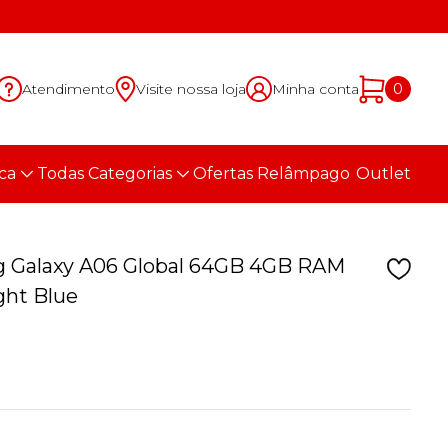
Atendimento
Visite nossa loja
Minha conta
0
ca
Todas Categorias
Ofertas Relâmpago
Outlet
 Galaxy A06 Global 64GB 4GB RAM
ight Blue