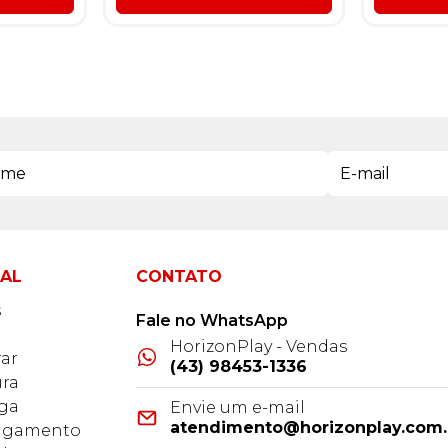
NAL
CONTATO
s
Fale no WhatsApp
HorizonPlay - Vendas
ar
(43) 98453-1336
ra
ega
Envie um e-mail
atendimento@horizonplay.com.
Pagamento