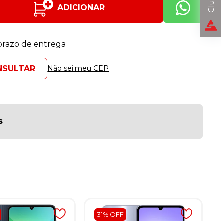
ADICIONAR
 prazo de entrega
Não sei meu CEP
s
31% OFF