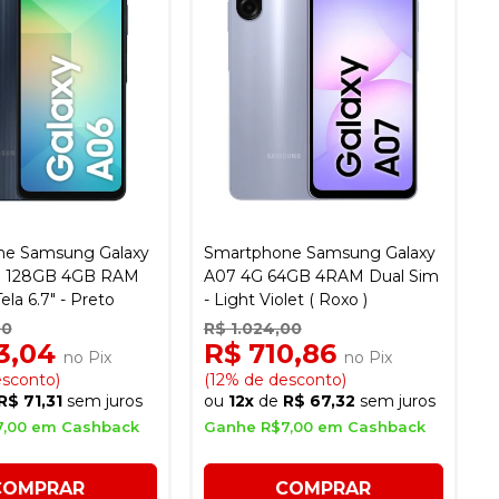
ne Samsung Galaxy
Smartphone Samsung Galaxy
al 128GB 4GB RAM
A07 4G 64GB 4RAM Dual Sim
ela 6.7" - Preto
- Light Violet ( Roxo )
00
R$ 1.024,00
3,04
R$ 710,86
no Pix
no Pix
esconto)
(12% de desconto)
R$ 71,31
sem juros
ou
12x
de
R$ 67,32
sem juros
7,00 em Cashback
Ganhe R$7,00 em Cashback
COMPRAR
COMPRAR