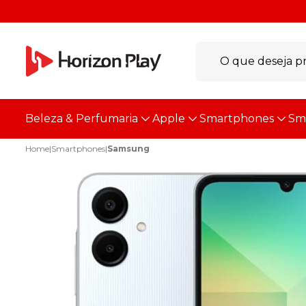
Beleza & Perfumaria
Apple
Smartphones
Sm
Home
|
Smartphones
|
Samsung