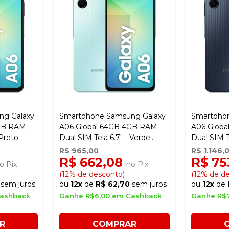
ng Galaxy
Smartphone Samsung Galaxy
Smartpho
4GB RAM
A06 Global 64GB 4GB RAM
A06 Glob
 Preto
Dual SIM Tela 6.7" - Verde
Dual SIM T
Claro
R$ 965,00
R$ 1.146,
R$ 662,08
R$ 75
o Pix
no Pix
(12% de desconto)
(12% de d
sem juros
ou
12x
de
R$ 62,70
sem juros
ou
12x
de
Cashback
Ganhe R$6,00 em Cashback
Ganhe R$
R
COMPRAR