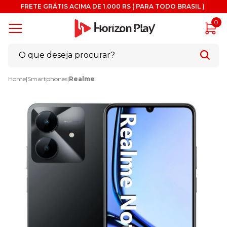
FRETE GRÁTIS ACIMA DE 1.000 RS ( PARA TODO BRASIL )
0
Home
|
Smartphones
|
Realme