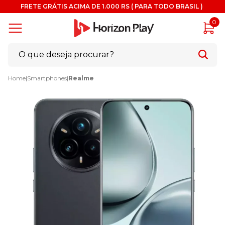
FRETE GRÁTIS ACIMA DE 1.000 RS ( PARA TODO BRASIL )
0
Home
|
Smartphones
|
Realme