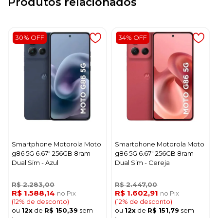
Produtos relacionados
30% OFF
34% OFF
Smartphone Motorola Moto
Smartphone Motorola Moto
g86 5G 6.67" 256GB 8ram
g86 5G 6.67" 256GB 8ram
Dual Sim - Azul
Dual Sim - Cereja
R$ 2.283,00
R$ 2.447,00
R$ 1.588,14
R$ 1.602,91
no Pix
no Pix
(12% de desconto)
(12% de desconto)
ou
12x
de
R$ 150,39
sem
ou
12x
de
R$ 151,79
sem