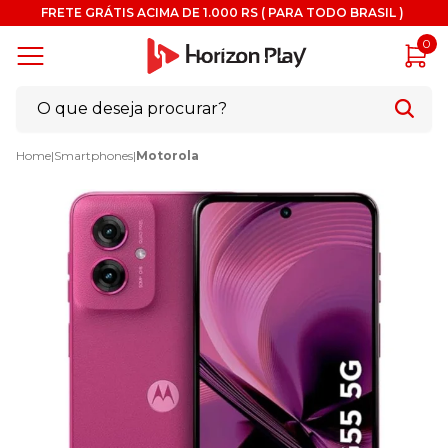
FRETE GRÁTIS ACIMA DE 1.000 RS ( PARA TODO BRASIL )
0
Home
|
Smartphones
|
Motorola