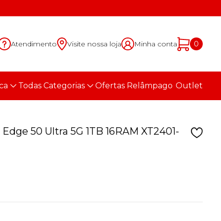
Atendimento
Visite nossa loja
Minha conta
0
ca
Todas Categorias
Ofertas Relâmpago
Outlet
Edge 50 Ultra 5G 1TB 16RAM XT2401-