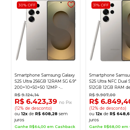
30% OFF
31% OFF
Smartphone Samsung Galaxy
Smartphone Samsu
S25 Ultra 256GB 12RAM 5G 6.9"
S25 Ultra NFC Dual 
200+10+50+50 12MP -
512GB 12GB RAM de
Titanium Gray
200+50+50+10MP 1
R$ 9.124,14
R$ 9.907,00
Titanium Gray
R$ 6.423,39
R$ 6.849,
no Pix
(12% de desconto)
(12% de desconto)
ou
12x
de
R$ 608,28
sem
ou
12x
de
R$ 648,6
juros
juros
Ganhe R$64,00 em Cashback
Ganhe R$68,00 em