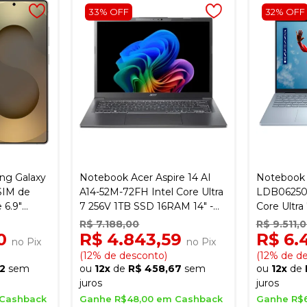
33% OFF
32% OFF
ng Galaxy
Notebook Acer Aspire 14 AI
Notebook D
SIM de
A14-52M-72FH Intel Core Ultra
LDB06250-
 6.9"
7 256V 1TB SSD 16RAM 14" -
Core Ultra
2MP -
Steel Cinza
FHD+ 16" 
R$ 7.188,00
R$ 9.511,
Ice Blue
40
R$ 4.843,59
R$ 6.
no Pix
no Pix
(12% de desconto)
(12% de d
2
sem
ou
12x
de
R$ 458,67
sem
ou
12x
de
juros
juros
 Cashback
Ganhe R$48,00 em Cashback
Ganhe R$