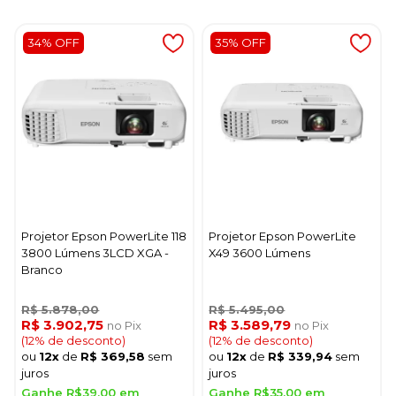
34% OFF
35% OFF
Projetor Epson PowerLite 118
Projetor Epson PowerLite
3800 Lúmens 3LCD XGA -
X49 3600 Lúmens
Branco
R$ 5.878,00
R$ 5.495,00
R$ 3.902,75
R$ 3.589,79
no Pix
no Pix
(12% de desconto)
(12% de desconto)
ou
12x
de
R$ 369,58
sem
ou
12x
de
R$ 339,94
sem
juros
juros
Ganhe R$39,00 em
Ganhe R$35,00 em