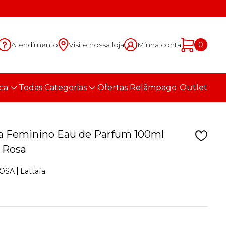
Atendimento
Visite nossa loja
Minha conta
0
ca
Todas Categorias
Ofertas Relâmpago
Outlet
a Feminino Eau de Parfum 100ml
- Rosa
Lattafa
ROSA