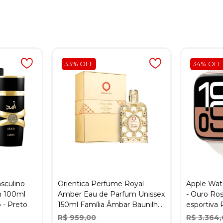
33% OFF
34% OFF
sculino
Orientica Perfume Royal
Apple Wat
m 100ml
Amber Eau de Parfum Unissex
- Ouro Ros
 - Preto
150ml Família Âmbar Baunilha
esportiva 
MKP005007001480 -
R$ 959,00
R$ 3.364