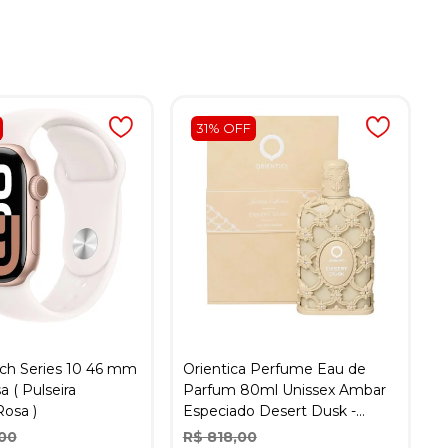
31% OFF
ch Series 10 46 mm
Orientica Perfume Eau de
a ( Pulseira
Parfum 80ml Unissex Ambar
Rosa )
Especiado Desert Dusk -
Dourado
,00
R$ 818,00