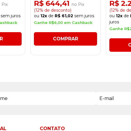
Dourado
R$ 644,41
R$ 2.
 Pix
no Pix
(12% de desconto)
(12% de d
sem juros
ou
12x
de
R$ 61,02
sem juros
ou
12x
de
juros
Cashback
Ganhe R$6,00 em Cashback
Ganhe R$
R
COMPRAR
NAL
CONTATO