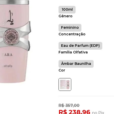
100ml
Gênero
Feminino
Concentração
Eau de Parfum (EDP)
Família Olfativa
Âmbar Baunilha
Cor
R$ 357,00
R$ 238,96
no Pix