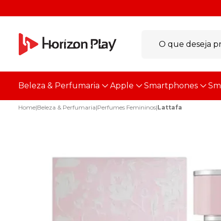
Beleza & Perfumaria
Apple
Smartphones
Sm
Home
|
Beleza & Perfumaria
|
Perfumes Femininos
|
Lattafa