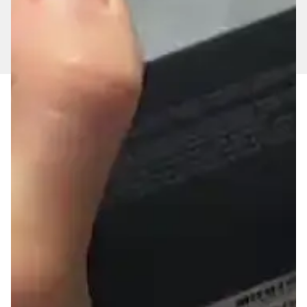
CADASTRAR
Horizon Play - Atendendo você de ponta a ponta. Somos
uma loja de celulares e eletrônicos localizada em Londrina,
Paraná. Temos toda a linha de celulares, smartphones e
eletrônicos disponíveis para pronta entrega.
NOSSAS REDES
INSTITUCIONAL