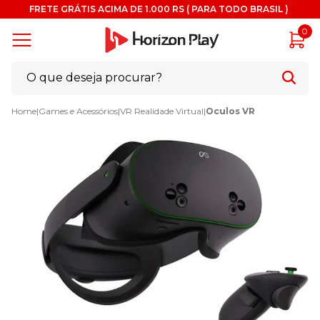
FRETE GRÁTIS ACIMA DE 1.000 RS ( PARA TODO BRASIL )
0
Home
|
Games e Acessórios
|
VR Realidade Virtual
|
Oculos VR