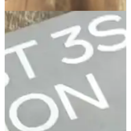
Informações
Garantia
Especificações
Entrega Garantida
Vídeo: Conheça mais sobre o Meta Quest
3S Xbox Edition
Avaliações