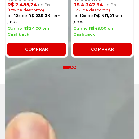
R$ 2.485,24
R$ 4.342,34
no Pix
no Pix
(12% de desconto)
(12% de desconto)
ou
12x
de
R$ 235,34
sem
ou
12x
de
R$ 411,21
sem
juros
juros
Ganhe R$24,00 em
Ganhe R$43,00 em
Cashback
Cashback
COMPRAR
COMPRAR
RECEBA PROMOÇÕES EXCLUSIVAS
Entre para o nosso clube de ofertas!