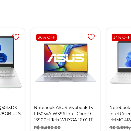
30% OFF
34% OFF
Q6013DX
Notebook ASUS Vivobook 16
Notebook
 128GB UFS
F1605VA-WS96 Intel Core i9
Intel Cel
13900H Tela WUXGA 16.0" 1TB
eMMC 4RAM
SSD 16RAM - Transparent
R$ 8.590,00
R$ 2.899