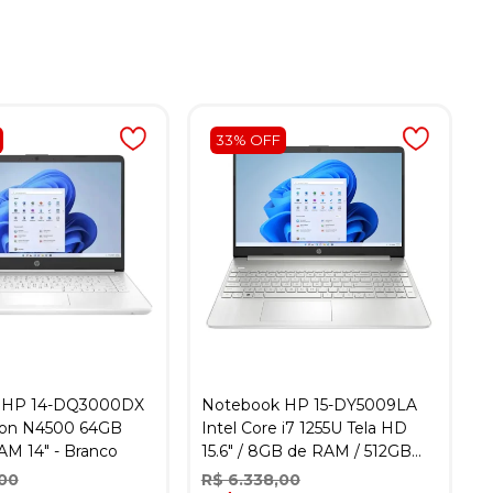
33% OFF
 HP 14-DQ3000DX
Notebook HP 15-DY5009LA
eron N4500 64GB
Intel Core i7 1255U Tela HD
 14" - Branco
15.6" / 8GB de RAM / 512GB
SSD - Prata
,00
R$ 6.338,00