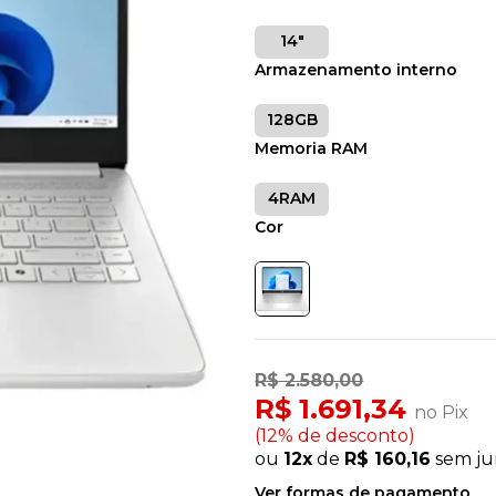
14"
Armazenamento interno
128GB
Memoria RAM
4RAM
Cor
R$ 2.580,00
R$ 1.691,34
no Pix
(12% de desconto)
ou
12x
de
R$ 160,16
sem ju
Ver formas de pagamento