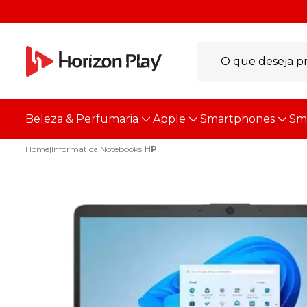
Beleza & Perfumaria
Apple
Smartphones
Sm
Home
|
Informatica
|
Notebooks
|
HP