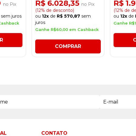
Prata
9
R$ 6.028,35
R$ 1.
no Pix
no Pix
(12% de desconto)
(12% de d
sem juros
ou
12x
de
R$ 570,87
sem
ou
12x
de
juros
Cashback
Ganhe R$1
Ganhe R$60,00 em Cashback
R
COMPRAR
NAL
CONTATO