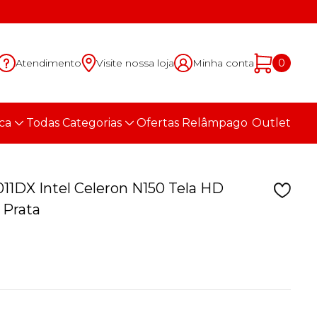
Atendimento
Visite nossa loja
Minha conta
0
ca
Todas Categorias
Ofertas Relâmpago
Outlet
1DX Intel Celeron N150 Tela HD
 Prata