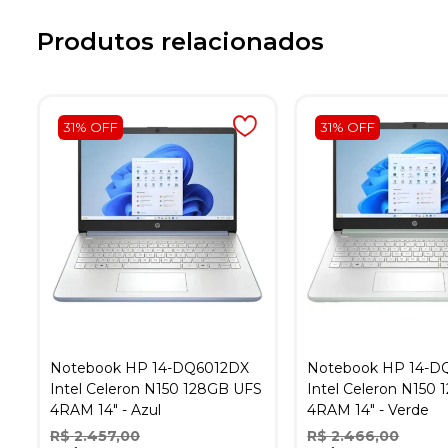
Produtos relacionados
31% OFF
31% OFF
Notebook HP 14-DQ6012DX
Notebook HP 14-D
Intel Celeron N150 128GB UFS
Intel Celeron N150
4RAM 14" - Azul
4RAM 14" - Verde
R$ 2.457,00
R$ 2.466,00