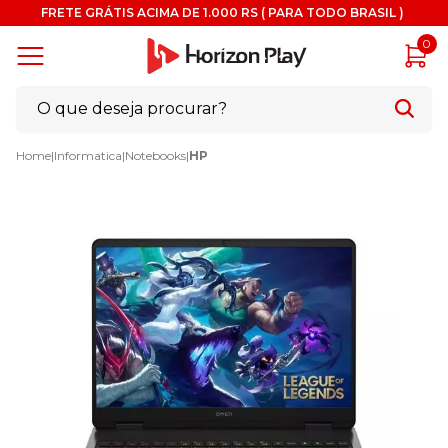
FRETE GRÁTIS ACIMA DE 1.000 RS ( PARA TODO BRASIL )
0
Home
|
Informatica
|
Notebooks
|
HP