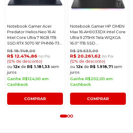
Notebook Gamer Acer
Notebook Gamer HP OMEN
Predator Helios Neo 16 AI
Max 16-AH0033DX Intel Core
Intel Core Ultra 7 16GB 1TB
Ultra 9 275HX Tela WQXGA
SSD RTX 5070 16" PHN16-73-
16.0" 1TB SSD
7166 - Preto
32RAMGeForce RTX5080
R$ 18.748,00
R$ 29.533,00
16GB - Preto
R$ 12.474,86
R$ 20.261,62
no Pix
no Pix
(12% de desconto)
(12% de desconto)
ou
12x
de
R$ 1.181,33
sem
ou
12x
de
R$ 1.918,71
sem
juros
juros
Ganhe R$124,00 em
Ganhe R$202,00 em
Cashback
Cashback
COMPRAR
COMPRAR