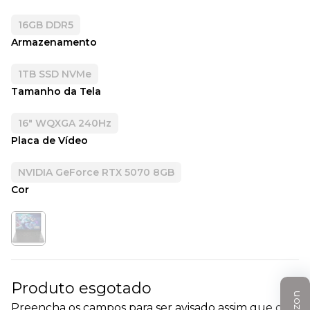
16GB DDR5
Armazenamento
1TB SSD NVMe
Tamanho da Tela
16" WQXGA 240Hz
Placa de Vídeo
NVIDIA GeForce RTX 5070 8GB
Cor
Produto esgotado
Preencha os campos para ser avisado assim que o