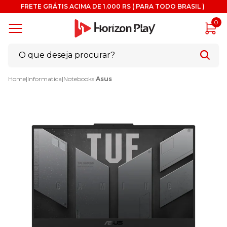
FRETE GRÁTIS ACIMA DE 1.000 RS ( PARA TODO BRASIL )
0
Home
|
Informatica
|
Notebooks
|
Asus