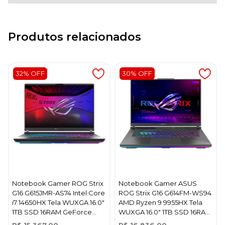
Produtos relacionados
32% OFF
30% OFF
Notebook Gamer ROG Strix
Notebook Gamer ASUS
G16 G615JMR-AS74 Intel Core
ROG Strix G16 G614FM-WS94
i7 14650HX Tela WUXGA 16.0"
AMD Ryzen 9 9955HX Tela
1TB SSD 16RAM GeForce
WUXGA 16.0" 1TB SSD 16RAM
RTX5060 8GB - Eclipse Cinza
GeForce RTX5060 8GB -
R$ 15.367,00
R$ 16.836,00