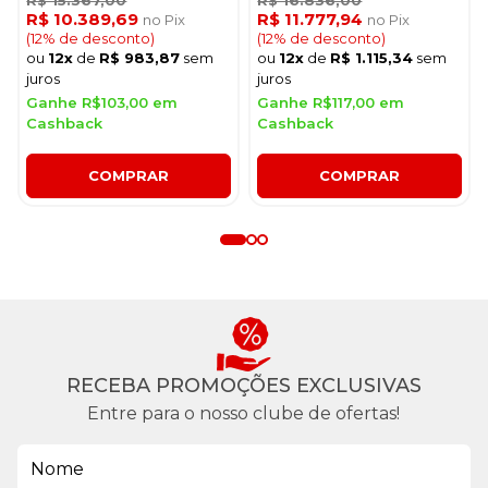
Eclipse Cinza
R$ 10.389,69
R$ 11.777,94
no Pix
no Pix
(12% de desconto)
(12% de desconto)
ou
12x
de
R$ 983,87
sem
ou
12x
de
R$ 1.115,34
sem
juros
juros
Ganhe R$103,00 em
Ganhe R$117,00 em
Cashback
Cashback
COMPRAR
COMPRAR
RECEBA PROMOÇÕES EXCLUSIVAS
Entre para o nosso clube de ofertas!