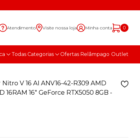
Atendimento
Visite nossa loja
Minha conta
0
ca
Todas Categorias
Ofertas Relâmpago
Outlet
 Nitro V 16 AI ANV16-42-R309 AMD
SD 16RAM 16" GeForce RTX5050 8GB -