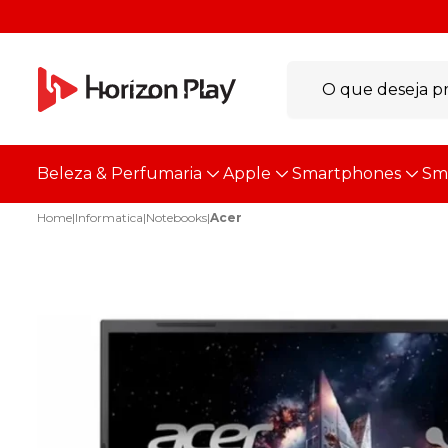
Beleza & Perfumaria
Apple
Smartphones
Sm
Home
|
Informatica
|
Notebooks
|
Acer