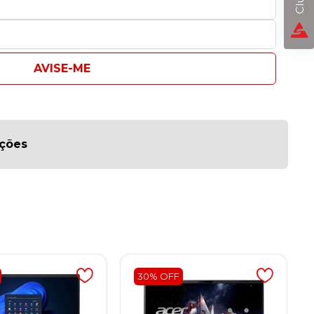
AVISE-ME
ações
30% OFF