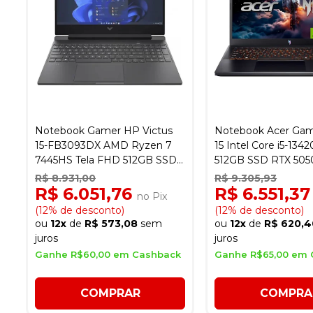
Notebook Gamer HP Victus
Notebook Acer Gam
15-FB3093DX AMD Ryzen 7
15 Intel Core i5-13
7445HS Tela FHD 512GB SSD
512GB SSD RTX 5050
16RAM 15.6" GeForce RTX4050
165Hz ANV15-52-57B
R$ 8.931,00
R$ 9.305,93
6GB - Preto
R$ 6.051,76
R$ 6.551,3
no Pix
(12% de desconto)
(12% de desconto)
ou
12x
de
R$ 573,08
sem
ou
12x
de
R$ 620,4
juros
juros
Ganhe R$60,00 em Cashback
Ganhe R$65,00 em 
COMPRAR
COMPRA