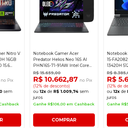
er Nitro V
Notebook Gamer Acer
Notebook 
420H 16GB
Predator Helios Neo 16S AI
15-FA2082
 15.6
PHN16S-71-91AW Intel Core
13420H 5
B - Preto
Ultra 9 275HX 1TB SSD 16RAM
15.6" / Ge
R$ 15.659,00
R$ 8.385,
16" GeForce RTX5060 8GB -
Preto
7
R$ 10.662,87
R$ 5.
no Pix
no Pix
Obsidian Preto
(12% de desconto)
(12% de d
0
sem
ou
12x
de
R$ 1.009,74
sem
ou
12x
de
juros
juros
Cashback
Ganhe R$106,00 em Cashback
Ganhe R$
R
COMPRAR