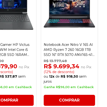
Gamer HP Victus
Notebook Acer Nitro V 16S AI
WM Intel Core i5
AMD Ryzen 7 260 16GB 1TB
12GB SSD 16RAM
SSD 16" RTX 5070 ANV16S-41-
Force RTX4050 6GB -
R2DX - Preto
00
R$ 13.777,48
679,90
R$ 9.699,34
no Pix
no Pix
esconto)
(12% de desconto)
R$ 537,87
sem
ou
12x
de
R$ 918,50
sem
juros
56,00 em Cashback
Ganhe R$96,00 em Cashback
COMPRAR
COMPRAR