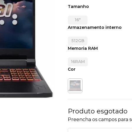
Tamanho
16"
Armazenamento interno
512GB
Memoria RAM
16RAM
Cor
Produto esgotado
Preencha os campos para se