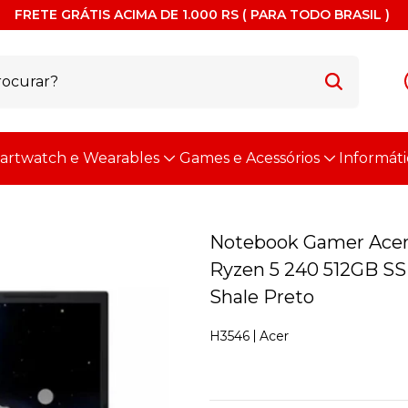
FRETE GRÁTIS ACIMA DE 1.000 RS ( PARA TODO BRASIL )
artwatch e Wearables
Games e Acessórios
Informáti
Notebook Gamer Acer
Ryzen 5 240 512GB S
Shale Preto
Acer
H3546