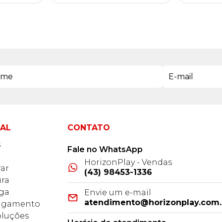
NAL
CONTATO
s
Fale no WhatsApp
HorizonPlay - Vendas
ar
(43) 98453-1336
ra
ega
Envie um e-mail
atendimento@horizonplay.com.
Pagamento
oluções