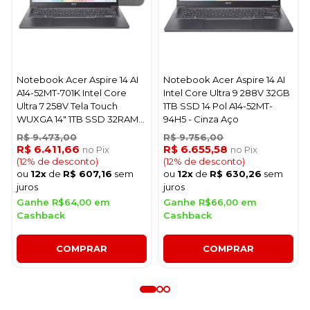
Notebook Acer Aspire 14 AI
Notebook Acer Aspire 14 AI
A14-52MT-701K Intel Core
Intel Core Ultra 9 288V 32GB
Ultra 7 258V Tela Touch
1TB SSD 14 Pol A14-52MT-
WUXGA 14" 1TB SSD 32RAM -
94H5 - Cinza Aço
Steel Cinza
R$ 9.473,00
R$ 9.756,00
R$ 6.411,66
R$ 6.655,58
no Pix
no Pix
(12% de desconto)
(12% de desconto)
ou
12x
de
R$ 607,16
sem
ou
12x
de
R$ 630,26
sem
juros
juros
Ganhe R$64,00 em
Ganhe R$66,00 em
Cashback
Cashback
COMPRAR
COMPRAR