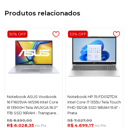
Produtos relacionados
30% OFF
33% OFF
Notebook ASUS Vivobook
Notebook HP 15-FD0127DX
16 F1605VA-WS96 Intel Core
Intel Core i7 1355U Tela Touch
i9 13900H Tela WUXGA 16.0"
FHD 512GB SSD 16RAM 15.6" -
1TB SSD 16RAM - Transparent
Prata
Prata
R$ 8.590,00
R$ 7.027,00
R$ 6.028,35
R$ 4.699,17
no Pix
no Pix