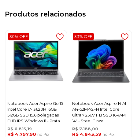
Produtos relacionados
30% OFF
33% OFF
Notebook Acer Aspire Go 15
Notebook Acer Aspire 14 AI
Intel Core i7-13620H 16GB
A14-52M-72FH Intel Core
512GB SSD 15.6 polegadas
Ultra 7 256V 1TB SSD 16RAM
FHD IPS Windows 11 - Prata
14" - Steel Cinza
R$ 6.815,19
R$ 7.188,00
R$ 4.797,90
R$ 4.843,59
no Pix
no Pix