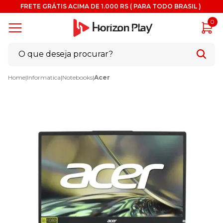
FRETE GRÁTIS ACIMA DE 1.000 RS ( PARA TODO BRASIL )
0
Home
|
Informatica
|
Notebooks
|
Acer