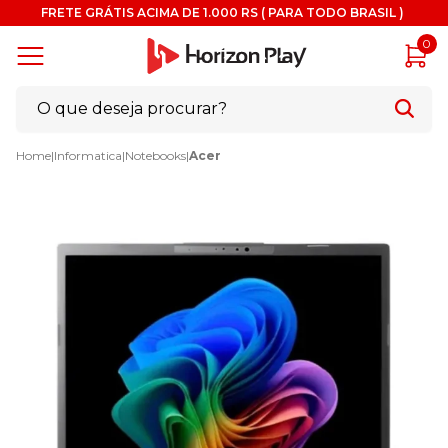
FRETE GRÁTIS ACIMA DE 1.000 RS ( PARA TODO BRASIL )
0
Home
|
Informatica
|
Notebooks
|
Acer