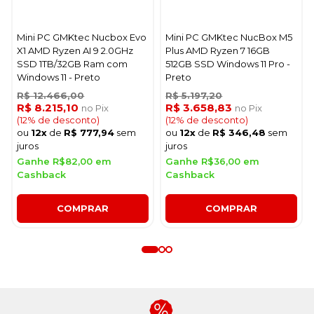
Mini PC GMKtec Nucbox Evo
Mini PC GMKtec NucBox M5
X1 AMD Ryzen AI 9 2.0GHz
Plus AMD Ryzen 7 16GB
SSD 1TB/32GB Ram com
512GB SSD Windows 11 Pro -
Windows 11 - Preto
Preto
R$ 12.466,00
R$ 5.197,20
R$ 8.215,10
R$ 3.658,83
no Pix
no Pix
(12% de desconto)
(12% de desconto)
ou
12x
de
R$ 777,94
sem
ou
12x
de
R$ 346,48
sem
juros
juros
Ganhe R$82,00 em
Ganhe R$36,00 em
Cashback
Cashback
COMPRAR
COMPRAR