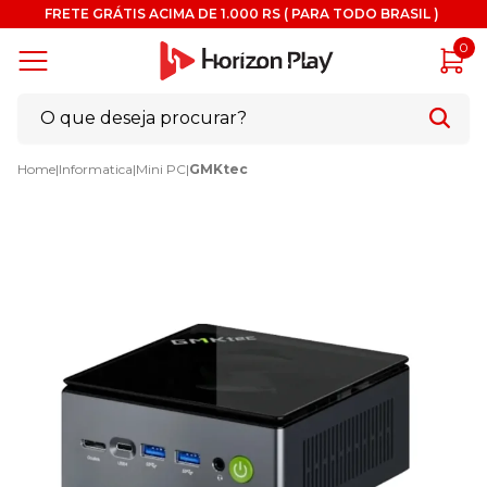
FRETE GRÁTIS ACIMA DE 1.000 RS ( PARA TODO BRASIL )
0
Home
|
Informatica
|
Mini PC
|
GMKtec