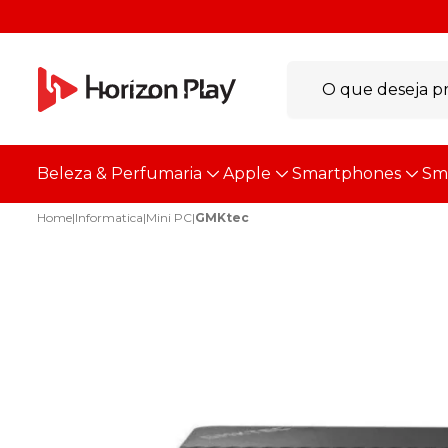
Beleza & Perfumaria
Apple
Smartphones
Sm
Home
|
Informatica
|
Mini PC
|
GMKtec