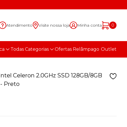
Atendimento
Visite nossa loja
Minha conta
0
ca
Todas Categorias
Ofertas Relâmpago
Outlet
Intel Celeron 2.0GHz SSD 128GB/8GB
- Preto