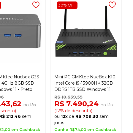
30% OFF
MKtec Nucbox G3S
Mini PC GMKtec NucBox K10
 3.4GHz 8GB SSD
Intel Core i9-13900HK 32GB
dows 11 - Preto
DDR5 1TB SSD Windows 11
Pro - Preto
96
R$ 10.639,55
243,62
R$ 7.490,24
no Pix
no Pix
esconto)
(12% de desconto)
R$ 212,46
sem
ou
12x
de
R$ 709,30
sem
juros
22,00 em Cashback
Ganhe R$74,00 em Cashback