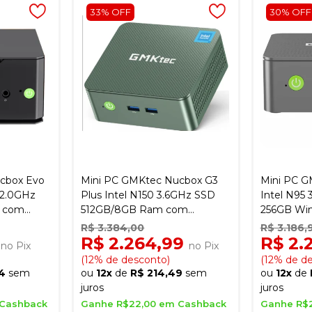
33% OFF
30% OFF
cbox Evo
Mini PC GMKtec Nucbox G3
Mini PC G
 2.0GHz
Plus Intel N150 3.6GHz SSD
Intel N95
 com
512GB/8GB Ram com
256GB Win
Windows 11 - Preto
R$ 3.384,00
R$ 3.186,
0
R$ 2.264,99
R$ 2.
no Pix
no Pix
(12% de desconto)
(12% de d
4
sem
ou
12x
de
R$ 214,49
sem
ou
12x
de
juros
juros
 Cashback
Ganhe R$22,00 em Cashback
Ganhe R$