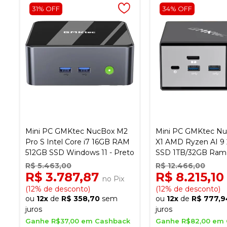
31% OFF
34% OFF
Mini PC GMKtec NucBox M2
Mini PC GMKtec Nu
Pro S Intel Core i7 16GB RAM
X1 AMD Ryzen AI 9
512GB SSD Windows 11 - Preto
SSD 1TB/32GB Ram
Windows 11 - Preto
R$ 5.463,00
R$ 12.466,00
R$ 3.787,87
R$ 8.215,1
no Pix
(12% de desconto)
(12% de desconto)
ou
12x
de
R$ 358,70
sem
ou
12x
de
R$ 777,9
juros
juros
Ganhe R$37,00 em Cashback
Ganhe R$82,00 em