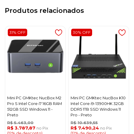
Produtos relacionados
31% OFF
30% OFF
Mini PC GMKtec NucBox M2
Mini PC GMKtec NucBox K10
Pro S Intel Core i7 16GB RAM
Intel Core i9-13900HK 32GB
512GB SSD Windows 11 -
DDR5 1TB SSD Windows 11
Preto
Pro - Preto
R$ 5.463,00
R$ 10.639,55
R$ 3.787,87
R$ 7.490,24
no Pix
no Pix
(12% de desconto)
(12% de desconto)