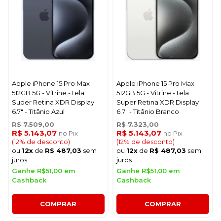
Apple iPhone 15 Pro Max
Apple iPhone 15 Pro Max
512GB 5G - Vitrine - tela
512GB 5G - Vitrine - tela
Super Retina XDR Display
Super Retina XDR Display
6.7" - Titânio Azul
6.7" - Titânio Branco
R$ 7.509,00
R$ 7.323,00
R$ 5.143,07
R$ 5.143,07
no Pix
no Pix
(12% de desconto)
(12% de desconto)
ou
12x
de
R$ 487,03
sem
ou
12x
de
R$ 487,03
sem
juros
juros
Ganhe R$51,00 em
Ganhe R$51,00 em
Cashback
Cashback
COMPRAR
COMPRAR