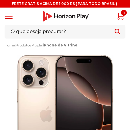
FRETE GRÁTIS ACIMA DE 1.000 RS ( PARA TODO BRASIL )
0
Home
|
Produtos Apple
|
iPhone de Vitrine