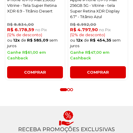
Vitrine - Tela Super Retina
256GB 5G - Vitrine - tela
XDR 6.9 - Titânio Desert
Super Retina XDR Display
6.7" - Titânio Azul
R$ 8.834,00
R$ 6.992,00
R$ 6.178,59
R$ 4.797,90
no Pix
no Pix
(12% de desconto)
(12% de desconto)
ou
12x
de
R$ 585,09
sem
ou
12x
de
R$ 454,35
sem
juros
juros
Ganhe R$61,00 em
Ganhe R$47,00 em
Cashback
Cashback
COMPRAR
COMPRAR
RECEBA PROMOÇÕES EXCLUSIVAS