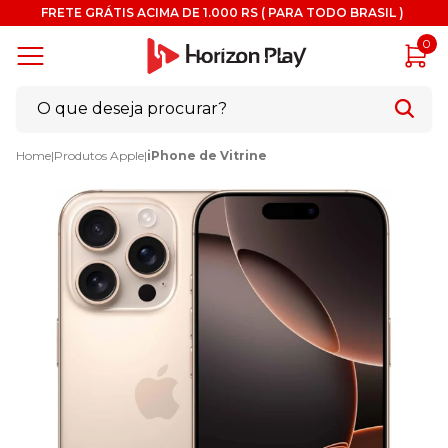
FRETE GRÁTIS ACIMA DE 1.000 RS ( PARA TODO BRASIL )
0
Home
|
Produtos Apple
|
iPhone de Vitrine