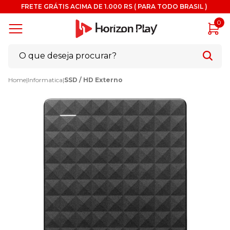
FRETE GRÁTIS ACIMA DE 1.000 RS ( PARA TODO BRASIL )
0
Home
|
Informatica
|
SSD / HD Externo