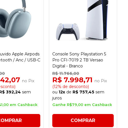
uvido Apple Airpods
Console Sony Playstation 5
tooth / Anc / USB-C
Pro CFI-7019 2 TB Versao
Digital - Branco
,00
R$ 11.766,00
142,07
R$ 7.998,71
no Pix
no Pix
esconto)
(12% de desconto)
R$ 392,24
sem
ou
12x
de
R$ 757,45
sem
juros
1,00 em Cashback
Ganhe R$79,00 em Cashback
COMPRAR
COMPRAR