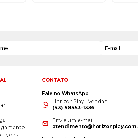
NAL
CONTATO
s
Fale no WhatsApp
HorizonPlay - Vendas
ar
(43) 98453-1336
ra
ega
Envie um e-mail
atendimento@horizonplay.com.
Pagamento
oluções