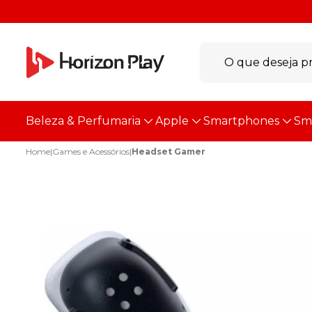
Beleza & Perfumaria
Apple
Smartphones
Sm
Home
|
Games e Acessórios
|
Headset Gamer