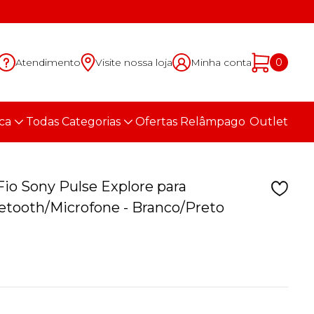
Atendimento
Visite nossa loja
Minha conta
0
ca
Todas Categorias
Ofertas Relâmpago
Outlet
io Sony Pulse Explore para
etooth/Microfone - Branco/Preto