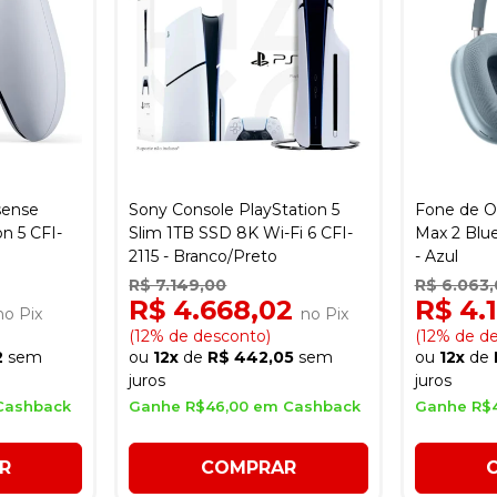
sense
Sony Console PlayStation 5
Fone de O
n 5 CFI-
Slim 1TB SSD 8K Wi-Fi 6 CFI-
Max 2 Blue
2115 - Branco/Preto
- Azul
R$ 7.149,00
R$ 6.063
R$ 4.668,02
R$ 4.
no Pix
no Pix
(12% de desconto)
(12% de d
2
sem
ou
12x
de
R$ 442,05
sem
ou
12x
de
juros
juros
Cashback
Ganhe R$46,00 em Cashback
Ganhe R$4
R
COMPRAR