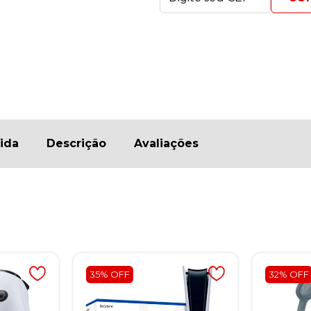
ida
Descrição
Avaliações
35% OFF
32% OFF