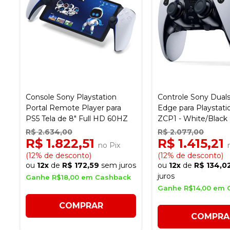
Console Sony Playstation
Controle Sony Dual
Portal Remote Player para
Edge para Playstatio
PS5 Tela de 8" Full HD 60HZ
ZCP1 - White/Black
R$ 2.634,00
R$ 2.077,00
R$ 1.822,51
R$ 1.415,21
no Pix
(12% de desconto)
(12% de desconto)
ou
12x
de
R$ 172,59
sem juros
ou
12x
de
R$ 134,0
juros
Ganhe R$18,00 em Cashback
Ganhe R$14,00 em 
COMPRAR
COMPRA