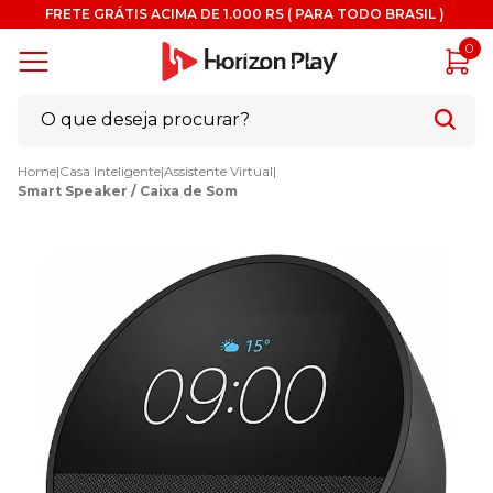
FRETE GRÁTIS ACIMA DE 1.000 RS ( PARA TODO BRASIL )
0
Home
|
Casa Inteligente
|
Assistente Virtual
|
Smart Speaker / Caixa de Som