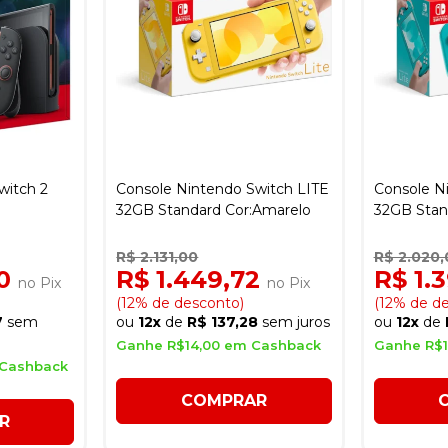
witch 2
Console Nintendo Switch LITE
Console N
32GB Standard Cor:Amarelo
32GB Stand
R$ 2.131,00
R$ 2.020,
00
R$ 1.449,72
R$ 1.
no Pix
no Pix
(12% de desconto)
(12% de d
7
sem
ou
12x
de
R$ 137,28
sem juros
ou
12x
de
Ganhe R$14,00 em Cashback
Ganhe R$1
 Cashback
COMPRAR
R