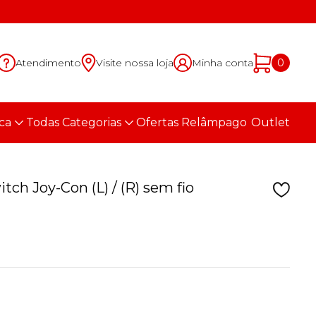
Atendimento
Visite nossa loja
Minha conta
0
ca
Todas Categorias
Ofertas Relâmpago
Outlet
ch Joy-Con (L) / (R) sem fio