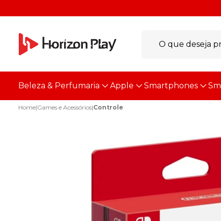
Beleza & Perfumaria
Apple
Smartphones
Sm
Home
|
Games e Acessórios
|
Controle