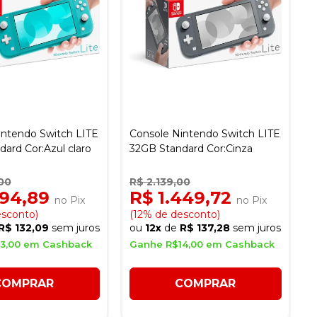
intendo Switch LITE
Console Nintendo Switch LITE
ard Cor:Azul claro
32GB Standard Cor:Cinza
00
R$ 2.139,00
394,89
R$ 1.449,72
no Pix
no Pix
esconto)
(12% de desconto)
R$ 132,09
sem juros
ou
12x
de
R$ 137,28
sem juros
3,00 em Cashback
Ganhe R$14,00 em Cashback
COMPRAR
COMPRAR