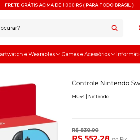
FRETE GRÁTIS ACIMA DE 1.000 RS ( PARA TODO BRASIL )
artwatch e Wearables
Games e Acessórios
Informáti
Controle Nintendo Swit
Nintendo
MC64
R$ 830,00
R$ 552,28
no Pix