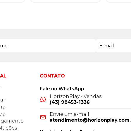
NAL
CONTATO
s
Fale no WhatsApp
HorizonPlay - Vendas
ar
(43) 98453-1336
ra
ega
Envie um e-mail
atendimento@horizonplay.com.
Pagamento
oluções