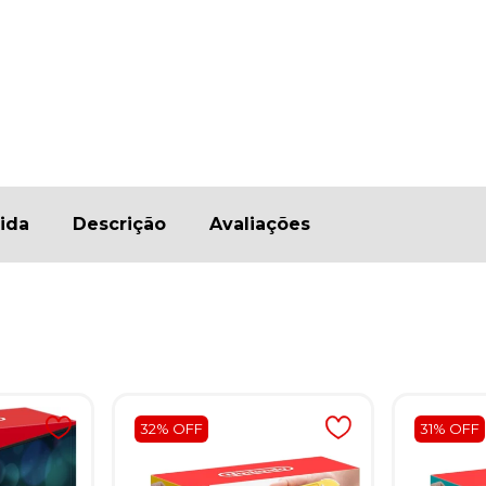
ida
Descrição
Avaliações
32% OFF
31% OFF