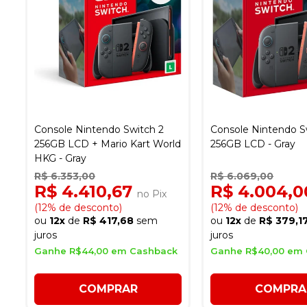
Console Nintendo Switch 2
Console Nintendo S
256GB LCD + Mario Kart World
256GB LCD - Gray
HKG - Gray
R$ 6.353,00
R$ 6.069,00
R$ 4.410,67
R$ 4.004,
no Pix
(12% de desconto)
(12% de desconto)
ou
12x
de
R$ 417,68
sem
ou
12x
de
R$ 379,1
juros
juros
Ganhe R$44,00 em Cashback
Ganhe R$40,00 em
COMPRAR
COMPRA