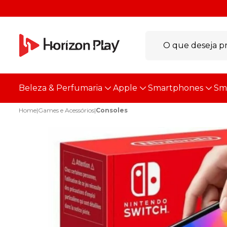
Beleza & Perfumaria
Apple
Smartphones
Sm
Home
|
Games e Acessórios
|
Consoles