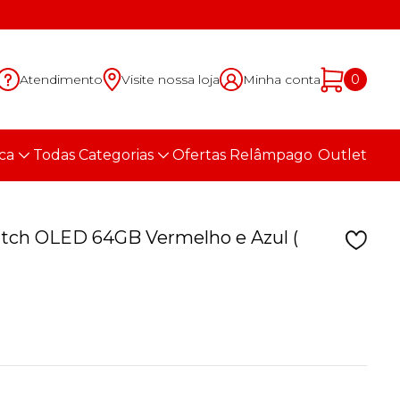
Atendimento
Visite nossa loja
Minha conta
0
ca
Todas Categorias
Ofertas Relâmpago
Outlet
tch OLED 64GB Vermelho e Azul (