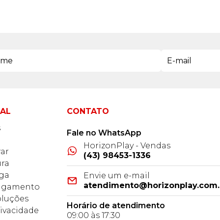
NAL
CONTATO
s
Fale no WhatsApp
HorizonPlay - Vendas
ar
(43) 98453-1336
ra
ega
Envie um e-mail
atendimento@horizonplay.com.
Pagamento
oluções
Horário de atendimento
rivacidade
09:00 às 17:30