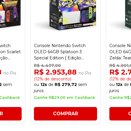
witch
Console Nintendo Switch
Console N
n Scarlet
OLED 64GB Splatoon 3
OLED 64G
ição
Special Edition [ Edição
Zelda: Tea
Especial ]
Edition
R$ 4.437,00
R$ 4.001,
8
R$ 2.953,88
R$ 2.
no Pix
no Pix
(12% de desconto)
(12% de d
2
sem
ou
12x
de
R$ 279,72
sem
ou
12x
de
juros
juros
 Cashback
Ganhe R$29,00 em Cashback
Ganhe R$
R
COMPRAR