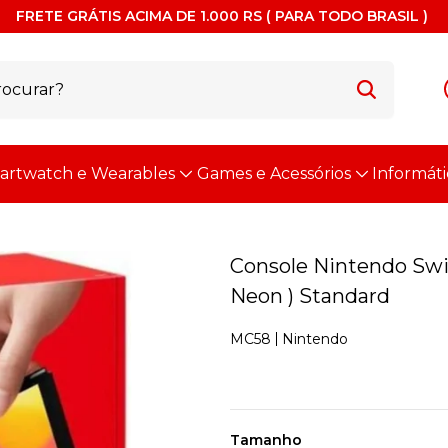
FRETE GRÁTIS ACIMA DE 1.000 RS ( PARA TODO BRASIL )
artwatch e Wearables
Games e Acessórios
Informáti
Console Nintendo Swi
Neon ) Standard
Nintendo
MC58
Tamanho