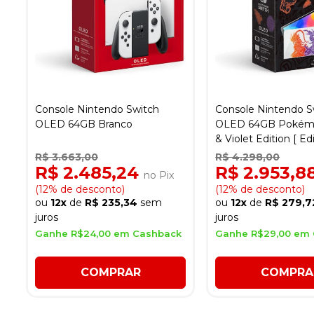
Console Nintendo Switch
Console Nintendo S
OLED 64GB Branco
OLED 64GB Pokémo
& Violet Edition [ Ed
Especial ]
R$ 3.663,00
R$ 4.298,00
R$ 2.485,24
R$ 2.953,8
no Pix
(12% de desconto)
(12% de desconto)
ou
12x
de
R$ 235,34
sem
ou
12x
de
R$ 279,7
juros
juros
Ganhe R$24,00 em Cashback
Ganhe R$29,00 em
COMPRAR
COMPRA