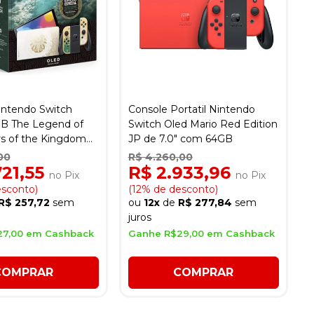
intendo Switch
Console Portatil Nintendo
B The Legend of
Switch Oled Mario Red Edition
rs of the Kingdom
JP de 7.0" com 64GB
00
R$ 4.260,00
721,55
R$ 2.933,96
no Pix
no Pix
esconto)
(12% de desconto)
R$ 257,72
sem
ou
12x
de
R$ 277,84
sem
juros
27,00 em Cashback
Ganhe R$29,00 em Cashback
COMPRAR
COMPRAR