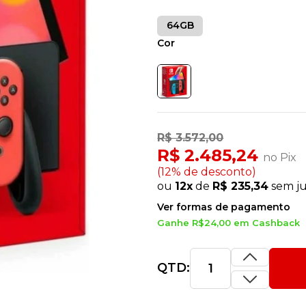
64GB
Cor
R$ 3.572,00
R$ 2.485,24
no Pix
(12% de desconto)
ou
12x
de
R$ 235,34
sem j
Ver formas de pagamento
Ganhe R$24,00 em Cashback
QTD: