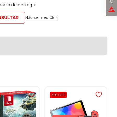
 prazo de entrega
Não sei meu CEP
31% OFF