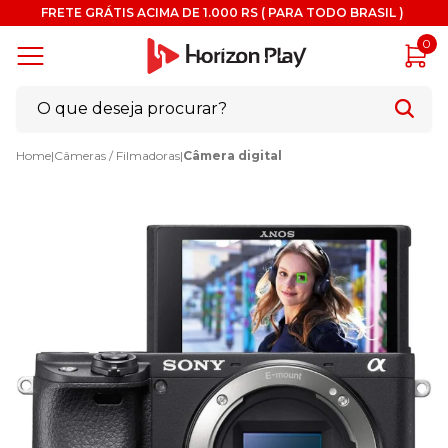
FRETE GRÁTIS ACIMA DE 1.000 RS ( PARA TODO BRASIL )
0
Home
|
Câmeras / Filmadoras
|
Câmera digital