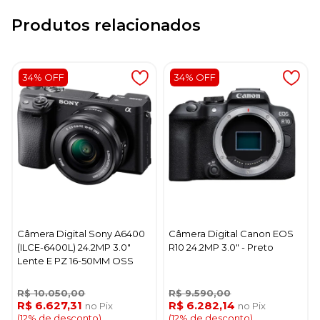
Produtos relacionados
34% OFF
34% OFF
Câmera Digital Sony A6400
Câmera Digital Canon EOS
(ILCE-6400L) 24.2MP 3.0"
R10 24.2MP 3.0" - Preto
Lente E PZ 16-50MM OSS
R$ 10.050,00
R$ 9.590,00
R$ 6.627,31
R$ 6.282,14
no Pix
no Pix
(12% de desconto)
(12% de desconto)