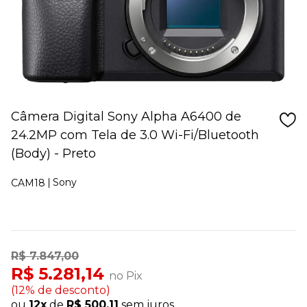
Câmera Digital Sony Alpha A6400 de
24.2MP com Tela de 3.0 Wi-Fi/Bluetooth
(Body) - Preto
Sony
CAM18
R$ 7.847,00
R$ 5.281,14
no Pix
(12% de desconto)
ou
12x
de
R$ 500,11
sem juros