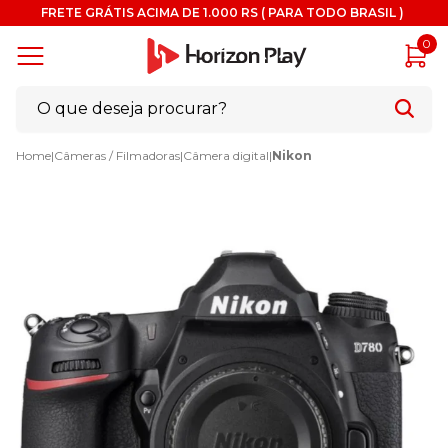
FRETE GRÁTIS ACIMA DE 1.000 RS ( PARA TODO BRASIL )
0
Home
|
Câmeras / Filmadoras
|
Câmera digital
|
Nikon