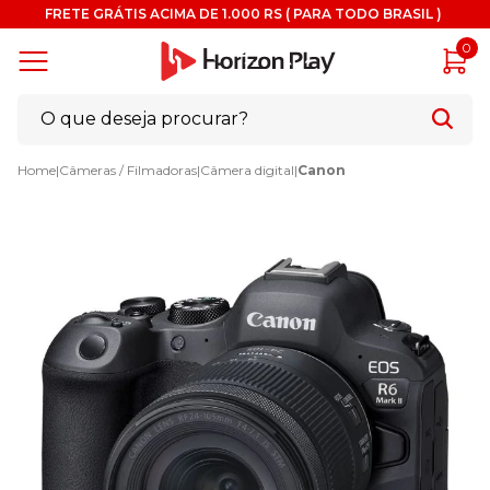
FRETE GRÁTIS ACIMA DE 1.000 RS ( PARA TODO BRASIL )
0
Home
|
Câmeras / Filmadoras
|
Câmera digital
|
Canon