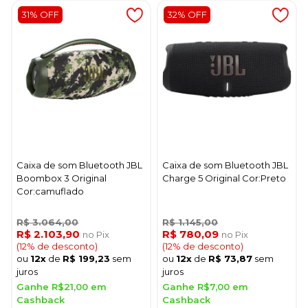
31% OFF
32% OFF
Caixa de som Bluetooth JBL
Caixa de som Bluetooth JBL
Boombox 3 Original
Charge 5 Original Cor:Preto
Cor:camuflado
R$ 3.064,00
R$ 1.145,00
R$ 2.103,90
R$ 780,09
no Pix
no Pix
(12% de desconto)
(12% de desconto)
ou
12x
de
R$ 199,23
sem
ou
12x
de
R$ 73,87
sem
juros
juros
Ganhe R$21,00 em
Ganhe R$7,00 em
Cashback
Cashback