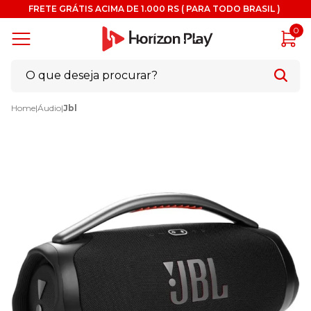
FRETE GRÁTIS ACIMA DE 1.000 RS ( PARA TODO BRASIL )
0
Home
|
Áudio
|
Jbl