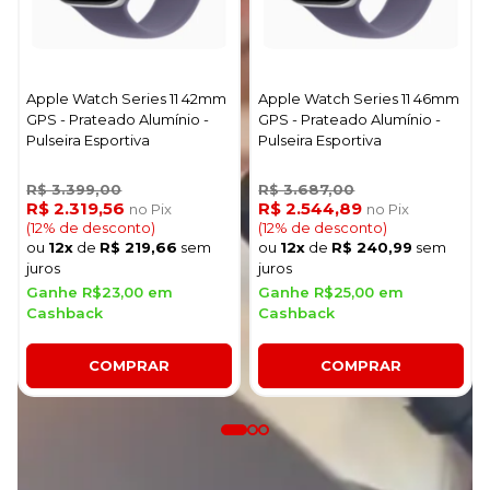
Apple Watch Series 11 42mm
Apple Watch Series 11 46mm
GPS - Prateado Alumínio -
GPS - Prateado Alumínio -
Pulseira Esportiva
Pulseira Esportiva
R$ 3.399,00
R$ 3.687,00
R$ 2.319,56
R$ 2.544,89
no Pix
no Pix
(12% de desconto)
(12% de desconto)
ou
12x
de
R$ 219,66
sem
ou
12x
de
R$ 240,99
sem
juros
juros
Ganhe R$23,00 em
Ganhe R$25,00 em
Cashback
Cashback
COMPRAR
COMPRAR