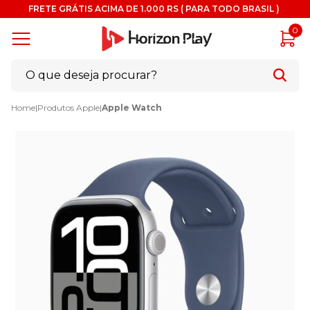
FRETE GRÁTIS ACIMA DE 1.000 RS ( PARA TODO BRASIL )
0
Home
|
Produtos Apple
|
Apple Watch