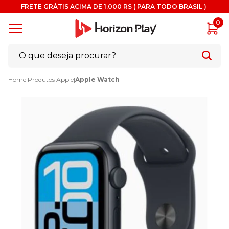
FRETE GRÁTIS ACIMA DE 1.000 RS ( PARA TODO BRASIL )
0
Home
|
Produtos Apple
|
Apple Watch