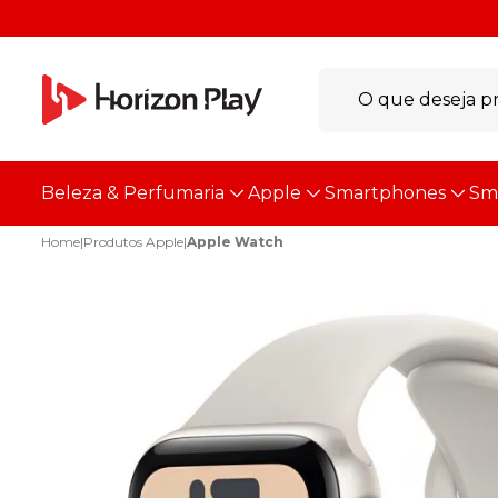
Beleza & Perfumaria
Apple
Smartphones
Sm
Home
|
Produtos Apple
|
Apple Watch