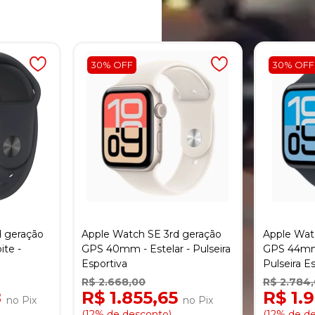
30% OFF
30% OFF
 geração
Apple Watch SE 3rd geração
Apple Wat
te -
GPS 40mm - Estelar - Pulseira
GPS 44mm 
Esportiva
Pulseira E
R$ 2.668,00
R$ 2.784
8
R$ 1.855,65
R$ 1.
no Pix
no Pix
(12% de desconto)
(12% de d