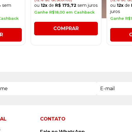
4
sem
ou
12x
de
R$ 175,72
sem juros
ou
12x
de
juros
Ganhe R$18,00 em Cashback
Cashback
Ganhe R$1
COMPRAR
R
NAL
CONTATO
s
Fale no WhatsApp