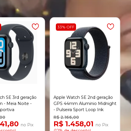
33% OFF
ch SE 3rd geração
Apple Watch SE 2nd geração
- Meia Noite -
GPS 44mm Aluminio Midnight
sportiva
- Pulseira Sport Loop Ink
,00
R$ 2.166,00
941,80
R$ 1.458,01
no Pix
no Pix
esconto)
(12% de desconto)