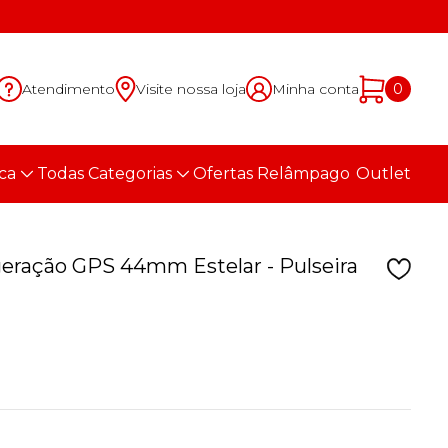
Atendimento
Visite nossa loja
Minha conta
0
ca
Todas Categorias
Ofertas Relâmpago
Outlet
eração GPS 44mm Estelar - Pulseira