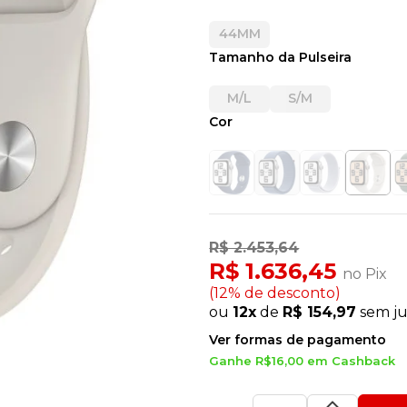
44MM
Tamanho da Pulseira
M/L
S/M
Cor
R$ 2.453,64
R$ 1.636,45
no Pix
(12% de desconto)
ou
12x
de
R$ 154,97
sem ju
Ver formas de pagamento
Ganhe R$16,00 em Cashback