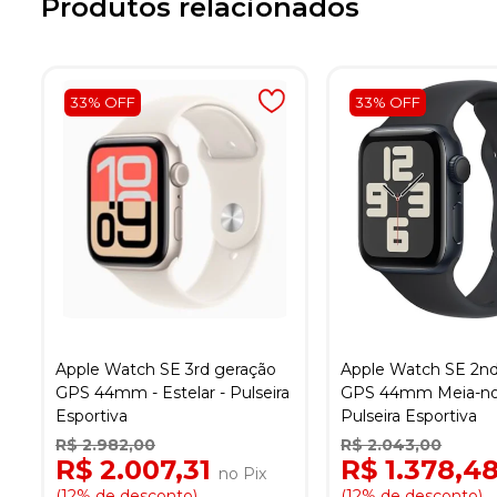
Produtos relacionados
33% OFF
33% OFF
Apple Watch SE 3rd geração
Apple Watch SE 2nd
GPS 44mm - Estelar - Pulseira
GPS 44mm Meia-noi
Esportiva
Pulseira Esportiva
R$ 2.982,00
R$ 2.043,00
R$ 2.007,31
R$ 1.378,4
no Pix
(12% de desconto)
(12% de desconto)