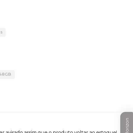
as
48GB
r avisado assim que o produto voltar ao estoque!