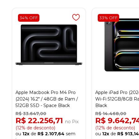
34% OFF
33% OFF
Apple Macbook Pro M4 Pro
Apple iPad Pro (202
(2024) 16.2" / 48GB de Ram /
Wi-Fi 512GB/8GB R
512GB SSD - Space Black
Black
R$ 33.647,00
R$ 14.468,00
R$ 22.256,71
R$ 9.642,7
no Pix
(12% de desconto)
(12% de desconto)
ou
12x
de
R$ 2.107,64
sem
ou
12x
de
R$ 913,1