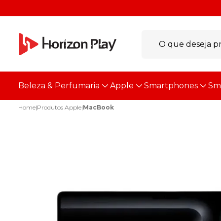
Beleza & Perfumaria
Apple
Smartphones
Sm
Home
|
Produtos Apple
|
MacBook