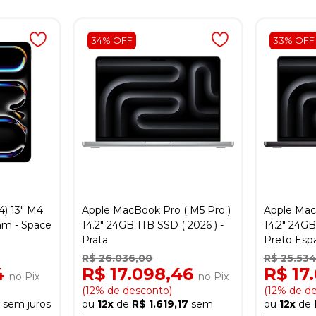
34% OFF
33% OFF
4) 13" M4
Apple MacBook Pro ( M5 Pro )
Apple Mac
am - Space
14.2" 24GB 1TB SSD ( 2026 ) -
14.2" 24GB
Prata
Preto Espa
R$ 26.036,00
R$ 25.534
4
R$ 17.098,46
R$ 17
no Pix
no Pix
(12% de desconto)
(12% de d
4
sem juros
ou
12x
de
R$ 1.619,17
sem
ou
12x
de