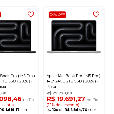
34% OFF
Book Pro ( M5 Pro )
Apple MacBook Pro ( M5 Pro )
 1TB SSD ( 2026 ) -
14.2" 24GB 2TB SSD ( 2026 ) -
cial
Prata
,00
R$ 29.728,00
.098,46
R$ 19.691,27
no Pix
no Pix
esconto)
(12% de desconto)
R$ 1.619,17
sem
ou
12x
de
R$ 1.864,70
sem