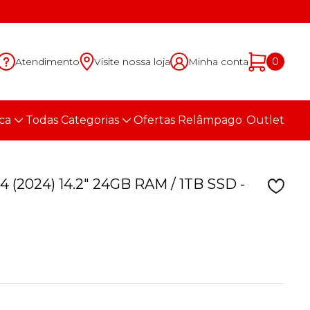
Atendimento
Visite nossa loja
Minha conta
0
ca
Todas Categorias
Ofertas Relâmpago
Outlet
 (2024) 14.2" 24GB RAM / 1TB SSD -