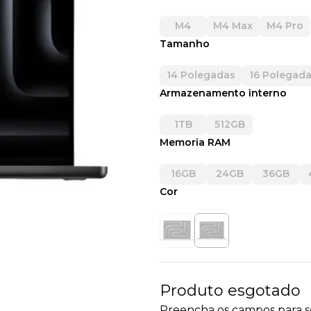
M4
M4 Max
M4 Pro
Tamanho
14 Polegadas
16 Polegad
Armazenamento interno
1TB
512GB
Memoria RAM
16GB
24GB
36GB
Cor
Produto esgotado
Preencha os campos para se