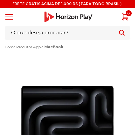
FRETE GRÁTIS ACIMA DE 1.000 RS ( PARA TODO BRASIL )
0
Home
|
Produtos Apple
|
MacBook