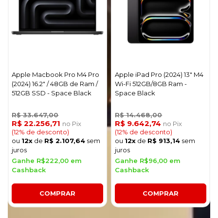
Apple Macbook Pro M4 Pro
Apple iPad Pro (2024) 13" M4
(2024) 16.2" / 48GB de Ram /
Wi-Fi 512GB/8GB Ram -
512GB SSD - Space Black
Space Black
R$ 33.647,00
R$ 14.468,00
R$ 22.256,71
R$ 9.642,74
no Pix
no Pix
(12% de desconto)
(12% de desconto)
ou
12x
de
R$ 2.107,64
sem
ou
12x
de
R$ 913,14
sem
juros
juros
Ganhe R$222,00 em
Ganhe R$96,00 em
Cashback
Cashback
COMPRAR
COMPRAR