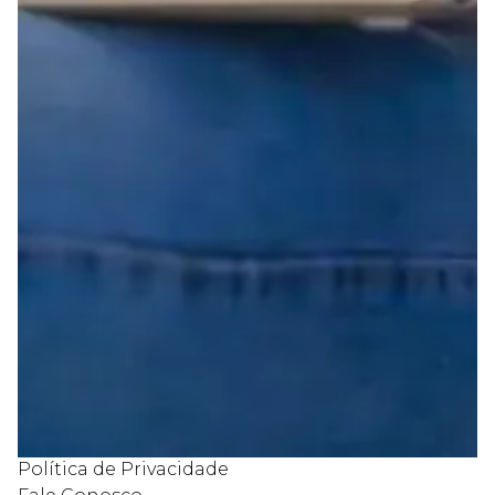
Horizon Play - Atendendo você de ponta a ponta. Somos
uma loja de celulares e eletrônicos localizada em Londrina,
Paraná. Temos toda a linha de celulares, smartphones e
eletrônicos disponíveis para pronta entrega.
NOSSAS REDES
INSTITUCIONAL
Quem Somos
Nossas lojas
Como Comprar
Compra Segura
Frete e Entrega
Formas de Pagamento
Trocas e Devoluções
Política de Privacidade