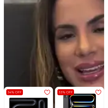
Itens Inclusos
Entrega Garantida
Vídeo: Conheça mais sobre o Novo
Macbook Pro M4
Avaliações
Produtos relacionados
34% OFF
33% OFF