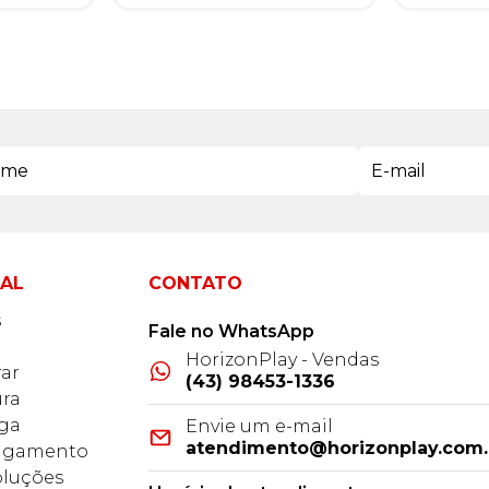
NAL
CONTATO
s
Fale no WhatsApp
HorizonPlay - Vendas
ar
(43) 98453-1336
ra
ega
Envie um e-mail
atendimento@horizonplay.com.
Pagamento
oluções