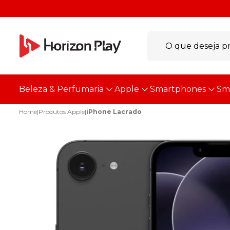
Beleza & Perfumaria
Apple
Smartphones
Sm
Home
|
Produtos Apple
|
iPhone Lacrado