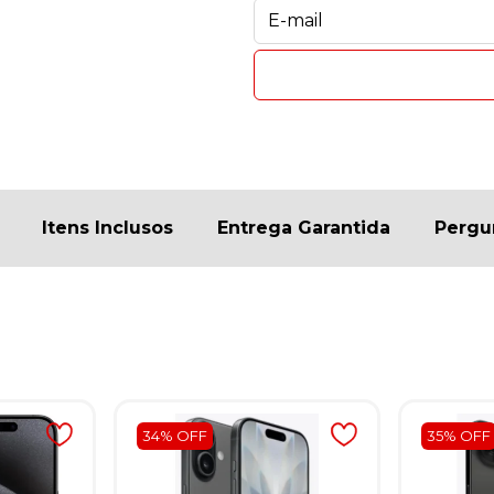
Itens Inclusos
Entrega Garantida
Pergu
34% OFF
35% OFF