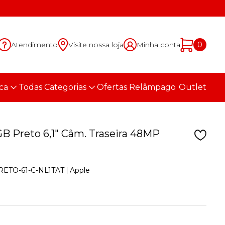
Atendimento
Visite nossa loja
Minha conta
0
ca
Todas Categorias
Ofertas Relâmpago
Outlet
B Preto 6,1" Câm. Traseira 48MP
Apple
ETO-61-C-NL1TAT