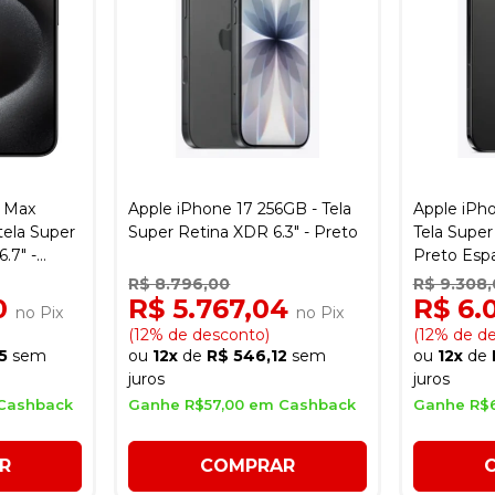
o Max
Apple iPhone 17 256GB - Tela
Apple iPho
 tela Super
Super Retina XDR 6.3" - Preto
Tela Super
.7" -
Preto Espa
R$ 8.796,00
R$ 9.308
90
R$ 5.767,04
R$ 6.
no Pix
no Pix
(12% de desconto)
(12% de d
5
sem
ou
12x
de
R$ 546,12
sem
ou
12x
de
juros
juros
Cashback
Ganhe R$57,00 em Cashback
Ganhe R$
R
COMPRAR