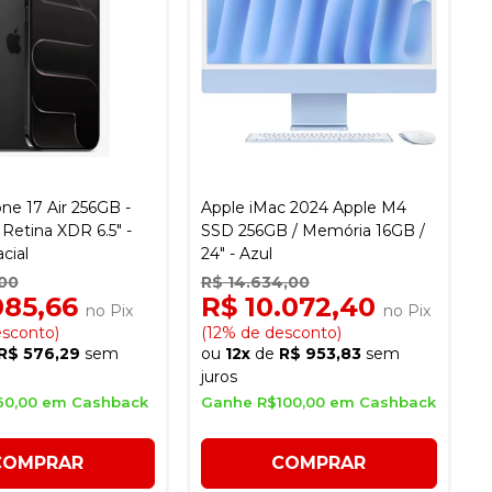
ne 17 Air 256GB -
Apple iMac 2024 Apple M4
 Retina XDR 6.5" -
SSD 256GB / Memória 16GB /
cial
24" - Azul
,00
R$ 14.634,00
085,66
R$ 10.072,40
no Pix
no Pix
esconto)
(12% de desconto)
R$ 576,29
sem
ou
12x
de
R$ 953,83
sem
juros
60,00 em Cashback
Ganhe R$100,00 em Cashback
COMPRAR
COMPRAR