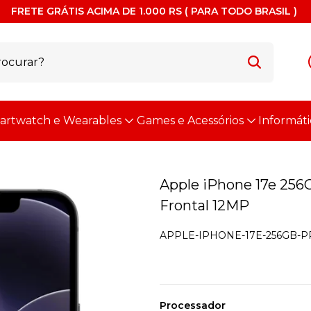
FRETE GRÁTIS ACIMA DE 1.000 RS ( PARA TODO BRASIL )
artwatch e Wearables
Games e Acessórios
Informáti
Apple iPhone 17e 256G
Frontal 12MP
APPLE-IPHONE-17E-256GB-PR
Processador