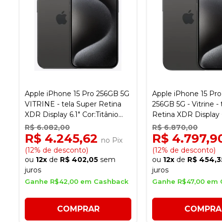
Apple iPhone 15 Pro 256GB 5G
Apple iPhone 15 Pr
VITRINE - tela Super Retina
256GB 5G - Vitrine -
XDR Display 6.1" Cor:Titânio
Retina XDR Display 6
Preto
Titânio Preto
R$ 6.082,00
R$ 6.870,00
R$ 4.245,62
R$ 4.797,
no Pix
(12% de desconto)
(12% de desconto)
ou
12x
de
R$ 402,05
sem
ou
12x
de
R$ 454,3
juros
juros
Ganhe R$42,00 em Cashback
Ganhe R$47,00 em 
COMPRAR
COMPRA