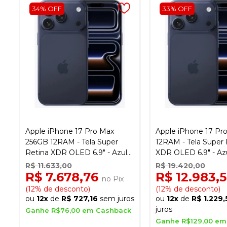
34% OFF
33% OFF
Apple iPhone 17 Pro Max
Apple iPhone 17 Pr
256GB 12RAM - Tela Super
12RAM - Tela Super 
Retina XDR OLED 6.9" - Azul
XDR OLED 6.9" - Az
Intenso
R$ 11.633,00
R$ 19.420,00
R$ 7.678,76
R$ 12.983,
no Pix
(12% de desconto)
(12% de desconto)
ou
12x
de
R$ 727,16
sem juros
ou
12x
de
R$ 1.229,
juros
Ganhe R$76,00 em Cashback
Ganhe R$129,00 em