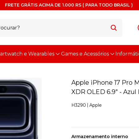
FRETE GRÁTIS ACIMA DE 1.000 RS ( PARA TODO BRASIL )
artwatch e Wearables
Games e Acessórios
Informáti
Apple iPhone 17 Pro M
XDR OLED 6.9" - Azul 
Apple
H3290
Armazenamento interno