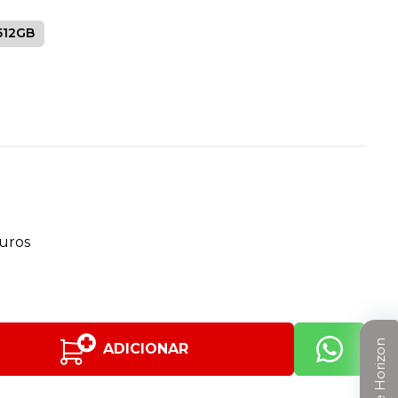
512GB
juros
Clube Horizon
ADICIONAR