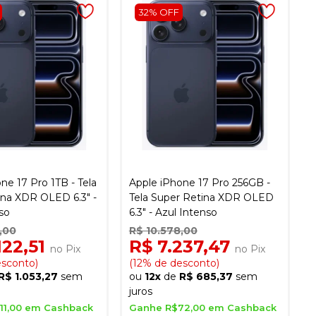
32% OFF
ne 17 Pro 1TB - Tela
Apple iPhone 17 Pro 256GB -
ina XDR OLED 6.3" -
Tela Super Retina XDR OLED
so
6.3" - Azul Intenso
,00
R$ 10.578,00
122,51
R$ 7.237,47
no Pix
no Pix
esconto)
(12% de desconto)
R$ 1.053,27
sem
ou
12x
de
R$ 685,37
sem
juros
11,00 em Cashback
Ganhe R$72,00 em Cashback