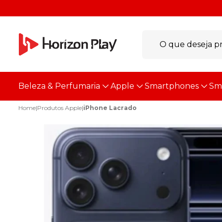
Beleza & Perfumaria
Apple
Smartphones
Sm
Home
|
Produtos Apple
|
iPhone Lacrado