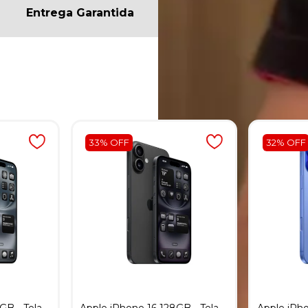
Entrega Garantida
Descrição
Avaliaçõe
33% OFF
32% OFF