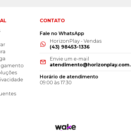
NAL
CONTATO
s
Fale no WhatsApp
HorizonPlay - Vendas
ar
(43) 98453-1336
ra
ega
Envie um e-mail
atendimento@horizonplay.com.
Pagamento
oluções
Horário de atendimento
rivacidade
09:00 às 17:30
o
uentes