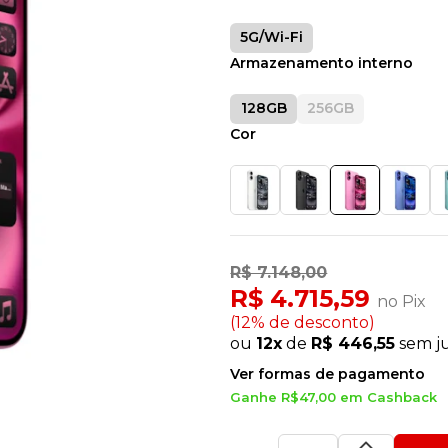
5G/Wi-Fi
Armazenamento interno
128GB
256GB
Cor
R$ 7.148,00
R$ 4.715,59
no Pix
(12% de desconto)
ou
12x
de
R$ 446,55
sem j
Ver formas de pagamento
Ganhe R$47,00 em Cashback