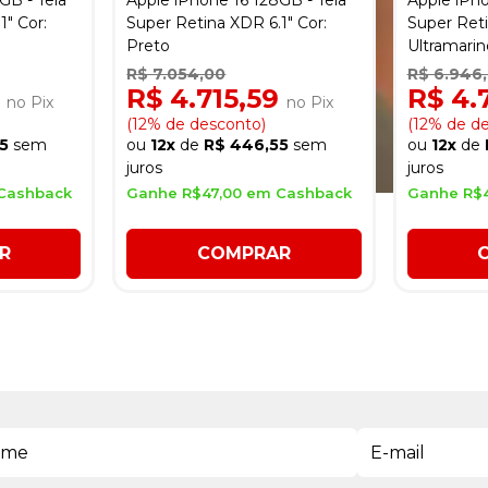
GB - Tela
Apple iPhone 16 128GB - Tela
Apple iPho
1" Cor:
Super Retina XDR 6.1" Cor:
Super Reti
Preto
Ultramarin
R$ 7.054,00
R$ 6.946
9
R$ 4.715,59
R$ 4.
no Pix
no Pix
(12% de desconto)
(12% de d
5
sem
ou
12x
de
R$ 446,55
sem
ou
12x
de
juros
juros
Cashback
Ganhe R$47,00 em Cashback
Ganhe R$
R
COMPRAR