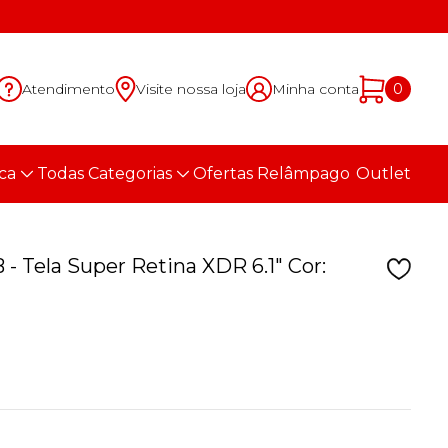
Atendimento
Visite nossa loja
Minha conta
0
ca
Todas Categorias
Ofertas Relâmpago
Outlet
- Tela Super Retina XDR 6.1" Cor: