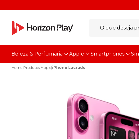
Beleza & Perfumaria
Apple
Smartphones
Sm
Home
|
Produtos Apple
|
iPhone Lacrado