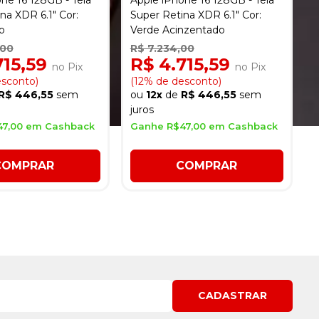
ne 16 128GB - Tela
Apple iPhone 16 128GB - Tela
na XDR 6.1" Cor:
Super Retina XDR 6.1" Cor:
o
Verde Acinzentado
,00
R$ 7.234,00
715,59
R$ 4.715,59
no Pix
no Pix
esconto)
(12% de desconto)
R$ 446,55
sem
ou
12x
de
R$ 446,55
sem
juros
47,00 em Cashback
Ganhe R$47,00 em Cashback
COMPRAR
COMPRAR
CADASTRAR