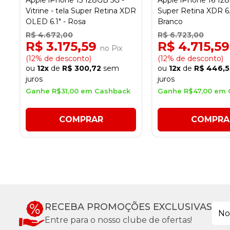
Apple iPhone 15 128GB 5G -
Apple iPhone 16 128
Vitrine - tela Super Retina XDR
Super Retina XDR 6.
OLED 6.1" - Rosa
Branco
R$ 4.672,00
R$ 6.723,00
R$ 3.175,59
R$ 4.715,5
no Pix
(12% de desconto)
(12% de desconto)
ou
12x
de
R$ 300,72
sem
ou
12x
de
R$ 446,5
juros
juros
Ganhe R$31,00 em Cashback
Ganhe R$47,00 em 
COMPRAR
COMPRA
RECEBA PROMOÇÕES EXCLUSIVAS
Entre para o nosso clube de ofertas!