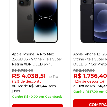
Apple iPhone 14 Pro Max
Apple iPhone 12 12
256GB 5G - Vitrine - Tela Super
Vitrine - tela Super
Retina XDR OLED 6.7"
OLED 6.1" Cor:Preto
Cor:preto espacial
R$ 5.752,00
R$ 2.627,00
R$ 4.038,51
R$ 1.756,4
no Pix
(12% de desconto)
(12% de desconto)
ou
12x
de
R$ 382,44
sem
ou
12x
de
R$ 166,3
juros
Ganhe R$17,00 em 
Ganhe R$40,00 em Cashback
COMPRA