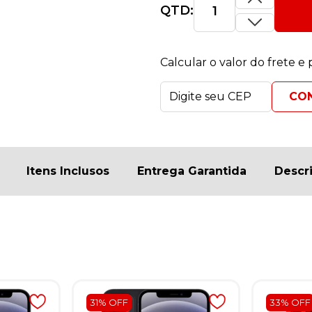
QTD:
Calcular o valor do frete e
Itens Inclusos
Entrega Garantida
Descr
31% OFF
33% OFF