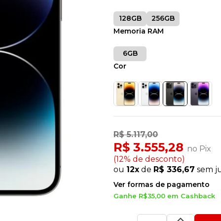
128GB
256GB
Memoria RAM
6GB
Cor
R$ 5.117,00
R$ 3.555,28
no Pix
(12% de desconto)
ou
12x
de
R$ 336,67
sem j
Ver formas de pagamento
Ganhe R$35,00 em Cashback