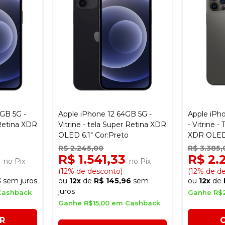
8GB 5G -
Apple iPhone 12 64GB 5G -
Apple iPh
 Retina XDR
Vitrine - tela Super Retina XDR
- Vitrine -
OLED 6.1" Cor:Preto
XDR OLED 
Cinza Graf
R$ 2.245,00
R$ 3.385,
0
R$ 1.541,33
R$ 2.
no Pix
no Pix
(12% de desconto)
(12% de d
3
sem juros
ou
12x
de
R$ 145,96
sem
ou
12x
de
juros
Cashback
Ganhe R$
Ganhe R$15,00 em Cashback
R