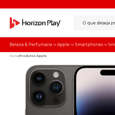
Beleza & Perfumaria
Apple
Smartphones
Sm
Home
|
Produtos Apple