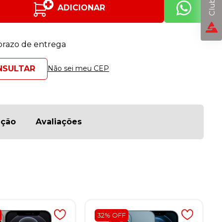
ADICIONAR
 prazo de entrega
Não sei meu CEP
ição
Avaliações
32% OFF