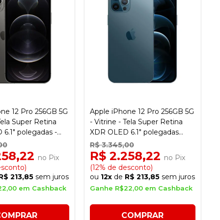
one 12 Pro 256GB 5G
Apple iPhone 12 Pro 256GB 5G
 Tela Super Retina
- Vitrine - Tela Super Retina
6.1" polegadas -
XDR OLED 6.1" polegadas
ite
Cor:Azul Pacífico
00
R$ 3.345,00
258,22
R$ 2.258,22
no Pix
no Pix
esconto)
(12% de desconto)
R$ 213,85
sem juros
ou
12x
de
R$ 213,85
sem juros
22,00 em Cashback
Ganhe R$22,00 em Cashback
COMPRAR
COMPRAR