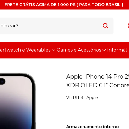
FRETE GRÁTIS ACIMA DE 1.000 RS ( PARA TODO BRASIL )
artwatch e Wearables
Games e Acessórios
Informáti
Apple iPhone 14 Pro 2
XDR OLED 6.1" Cor:pre
Apple
VITRI113
Armazenamento interno