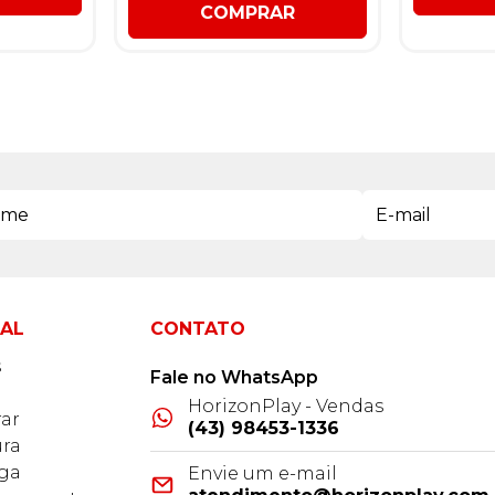
COMPRAR
NAL
CONTATO
s
Fale no WhatsApp
HorizonPlay - Vendas
ar
(43) 98453-1336
ra
ega
Envie um e-mail