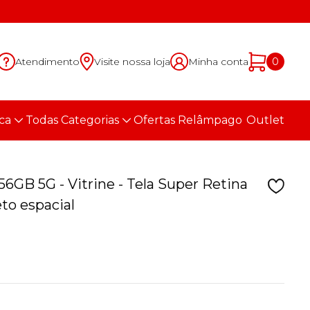
Atendimento
Visite nossa loja
Minha conta
0
ca
Todas Categorias
Ofertas Relâmpago
Outlet
56GB 5G - Vitrine - Tela Super Retina
to espacial