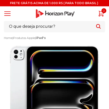
FRETE GRÁTIS ACIMA DE 1.000 RS ( PARA TODO BRASIL )
0
Home
|
Produtos Apple
|
iPad's