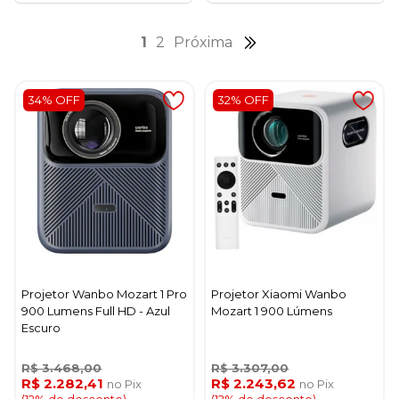
1
2
Próxima
34% OFF
32% OFF
Projetor Wanbo Mozart 1 Pro
Projetor Xiaomi Wanbo
900 Lumens Full HD - Azul
Mozart 1 900 Lúmens
Escuro
R$ 3.468,00
R$ 3.307,00
R$ 2.282,41
R$ 2.243,62
no Pix
no Pix
(12% de desconto)
(12% de desconto)