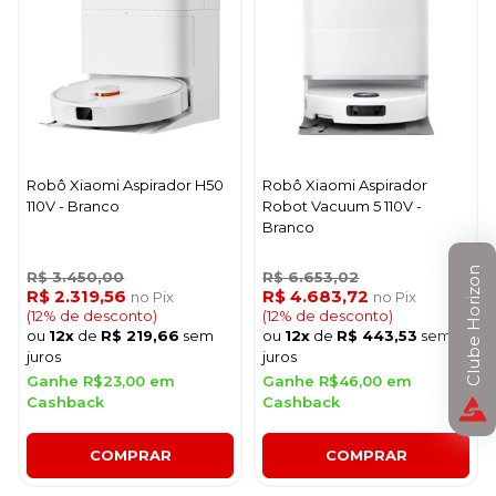
Robô Xiaomi Aspirador H50
Robô Xiaomi Aspirador
110V - Branco
Robot Vacuum 5 110V -
Branco
Clube Horizon
R$ 3.450,00
R$ 6.653,02
R$ 2.319,56
R$ 4.683,72
no Pix
no Pix
(12% de desconto)
(12% de desconto)
ou
12x
de
R$ 219,66
sem
ou
12x
de
R$ 443,53
sem
juros
juros
Ganhe R$23,00 em
Ganhe R$46,00 em
Cashback
Cashback
COMPRAR
COMPRAR