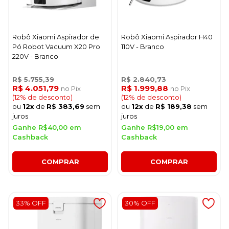
Robô Xiaomi Aspirador de
Robô Xiaomi Aspirador H40
Pó Robot Vacuum X20 Pro
110V - Branco
220V - Branco
R$ 5.755,39
R$ 2.840,73
R$ 4.051,79
R$ 1.999,88
no Pix
no Pix
(12% de desconto)
(12% de desconto)
ou
12x
de
R$ 383,69
sem
ou
12x
de
R$ 189,38
sem
juros
juros
Ganhe R$40,00 em
Ganhe R$19,00 em
Cashback
Cashback
COMPRAR
COMPRAR
33% OFF
30% OFF