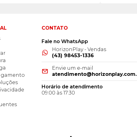
NAL
CONTATO
s
Fale no WhatsApp
HorizonPlay - Vendas
ar
(43) 98453-1336
ra
ega
Envie um e-mail
atendimento@horizonplay.com.
Pagamento
oluções
Horário de atendimento
rivacidade
09:00 às 17:30
o
uentes