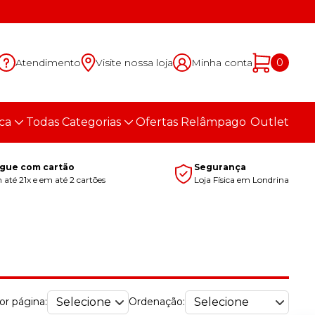
Atendimento
Visite nossa loja
Minha conta
0
ca
Todas Categorias
Ofertas Relâmpago
Outlet
gue com cartão
Segurança
até 21x e em até 2 cartões
Loja Física em Londrina
or página:
Ordenação: