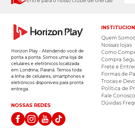
Entre para o nosso clube de ofertas!
INSTITUCIO
Quem Somo
Nossas lojas
Horizon Play - Atendendo você de
Como Compr
ponta a ponta. Somos uma loja de
Compra Segu
celulares e eletrônicos localizada
Frete e Entr
em Londrina, Paraná. Temos toda
Formas de 
a linha de celulares, smartphones e
Trocas e Dev
eletrônicos disponíveis para pronta
Política de P
entrega.
Fale Conosc
Dúvidas Freq
NOSSAS REDES