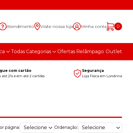
Atendimento
Visite nossa loja
Minha conta
0
ca
Todas Categorias
Ofertas Relâmpago
Outlet
gue com cartão
Segurança
até 21x e em até 2 cartões
Loja Física em Londrina
or página:
Ordenação: