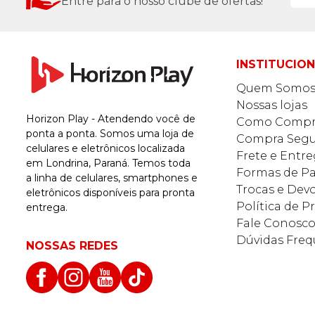
Entre para o nosso clube de ofertas!
INSTITUCIO
Quem Somo
Nossas lojas
Horizon Play - Atendendo você de
Como Compr
ponta a ponta. Somos uma loja de
Compra Segu
celulares e eletrônicos localizada
Frete e Entr
em Londrina, Paraná. Temos toda
Formas de 
a linha de celulares, smartphones e
Trocas e Dev
eletrônicos disponíveis para pronta
Política de P
entrega.
Fale Conosc
Dúvidas Freq
NOSSAS REDES