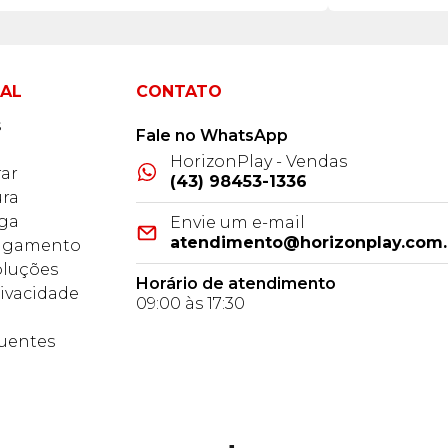
NAL
CONTATO
s
Fale no WhatsApp
HorizonPlay - Vendas
ar
(43) 98453-1336
ra
ega
Envie um e-mail
atendimento@horizonplay.com.
Pagamento
oluções
Horário de atendimento
rivacidade
09:00 às 17:30
o
uentes