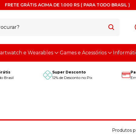
FRETE GRÁTIS ACIMA DE 1.000 RS ( PARA TODO BRASIL )
artwatch e Wearables
Games e Acessórios
Informáti
Grátis
Super Desconto
Pa
o Brasil
12% de Desconto no Pix
Em 
Produtos p