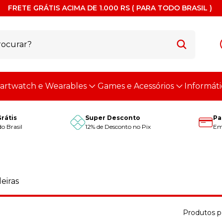
FRETE GRÁTIS ACIMA DE 1.000 RS ( PARA TODO BRASIL )
artwatch e Wearables
Games e Acessórios
Informáti
Grátis
Super Desconto
Pa
o Brasil
12% de Desconto no Pix
Em 
eiras
Produtos p