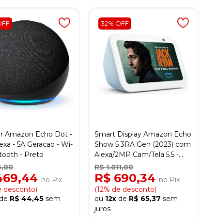
OFF
32% OFF
r Amazon Echo Dot -
Smart Display Amazon Echo
xa - 5A Geracao - Wi-
Show 5 3RA Gen (2023) com
tooth - Preto
Alexa/2MP Cam/Tela 5.5 -
Cloud Blue
6,00
R$ 1.011,00
469,44
R$ 690,34
no Pix
no Pix
e desconto)
(12% de desconto)
de
R$ 44,45
sem
ou
12x
de
R$ 65,37
sem
juros