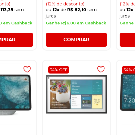
onto)
(12% de desconto)
(12% d
113,35
sem
ou
12x
de
R$ 62,10
sem
ou
12x
juros
juros
00 em Cashback
Ganhe R$6,00 em Cashback
Ganhe 
MPRAR
COMPRAR
34% OFF
34% 