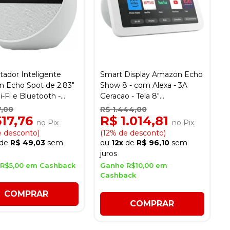
tador Inteligente
Smart Display Amazon Echo
 Echo Spot de 2.83"
Show 8 - com Alexa - 3A
-Fi e Bluetooth -
Geracao - Tela 8"
Touchscreen - Bluetooth/Wi-
7,00
R$ 1.444,00
Fi - Branco
517,76
R$ 1.014,81
no Pix
no Pix
e desconto)
(12% de desconto)
de
R$ 49,03
sem
ou
12x
de
R$ 96,10
sem
juros
R$5,00 em Cashback
Ganhe R$10,00 em
Cashback
COMPRAR
COMPRAR