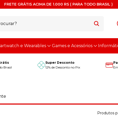
FRETE GRÁTIS ACIMA DE 1.000 RS ( PARA TODO BRASIL )
artwatch e Wearables
Games e Acessórios
Informáti
Grátis
Super Desconto
Pa
o Brasil
12% de Desconto no Pix
Em 
nte
Produtos p