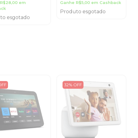
WS127 -
R$28,00 em
Ganhe R$5,00 em Cashback
Branco
ack
Produto esgotado
to esgotado
OFF
32% OFF