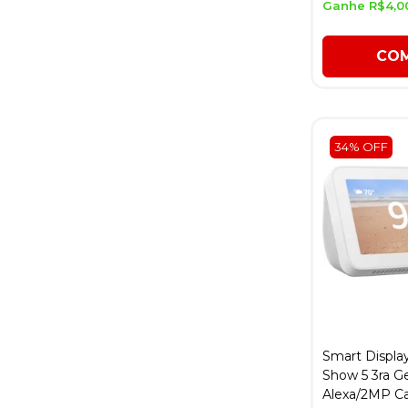
Ganhe R$4,0
CO
34% OFF
Smart Displ
Show 5 3ra G
Alexa/2MP Ca