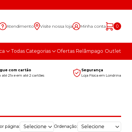
Atendimento
Visite nossa loja
Minha conta
0
ca
Todas Categorias
Ofertas Relâmpago
Outlet
gue com cartão
Segurança
até 21x e em até 2 cartões
Loja Física em Londrina
or página:
Ordenação: