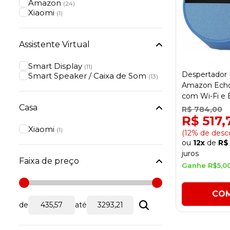
Amazon
(24)
Xiaomi
(1)
Assistente Virtual
Smart Display
(11)
Despertador 
Smart Speaker / Caixa de Som
(13)
Amazon Echo
com Wi-Fi e 
Casa
R$ 784,00
R$ 517
Xiaomi
(1)
(12% de desc
ou
12x
de
R$
juros
Faixa de preço
Ganhe R$5,0
CO
de
até