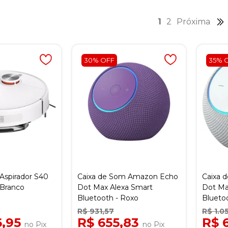
1
2
Próxima
30% OFF
35% 
Aspirador S40
Caixa de Som Amazon Echo
Caixa 
- Branco
Dot Max Alexa Smart
Dot Ma
Bluetooth - Roxo
Blueto
R$ 931,57
R$ 1.0
6,95
R$ 655,83
R$ 
no Pix
no Pix