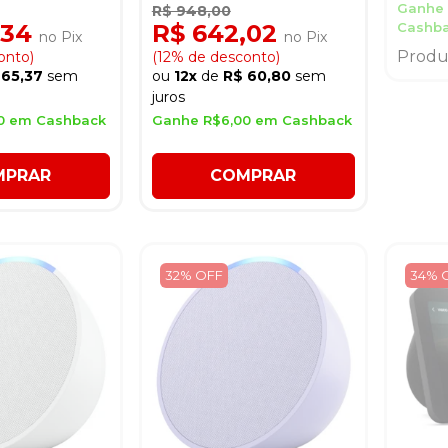
Charcoal
B0CDW
Ganhe 
R$ 948,00
Preto/
,34
R$ 642,02
Cashb
no Pix
no Pix
Produ
onto)
(12% de desconto)
 65,37
sem
ou
12x
de
R$ 60,80
sem
juros
0 em Cashback
Ganhe R$6,00 em Cashback
MPRAR
COMPRAR
32% OFF
34% 