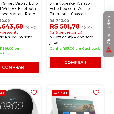
 Smart Display Echo
Smart Speaker Amazon
1 Wi-Fi 6E Bluetooth
Echo Pop com Wi-Fi e
gbee Matter - Preto
Bluetooth - Charcoal
Clube Horizon
72,00
R$ 743,00
1.643,68
R$ 501,78
no Pix
no Pix
e desconto)
(12% de desconto)
de
R$ 155,65
sem
ou
12x
de
R$ 47,52
sem
juros
R$16,00 em
Ganhe R$5,00 em Cashback
ack
COMPRAR
COMPRAR
OFF
30% OFF