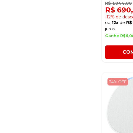
Branco
R$ 1.044,00
R$ 690
(12% de desc
ou
12x
de
R$
juros
Ganhe R$6,0
CO
34% OFF