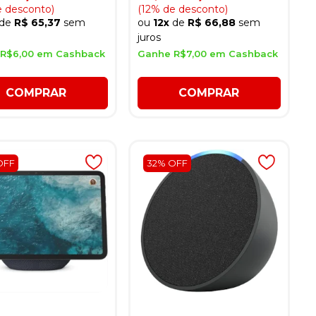
e desconto)
(12% de desconto)
de
R$ 65,37
sem
ou
12x
de
R$ 66,88
sem
juros
R$6,00 em Cashback
Ganhe R$7,00 em Cashback
COMPRAR
COMPRAR
OFF
32% OFF