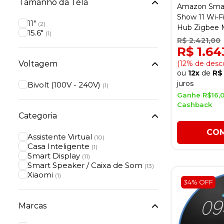
Tamanho da Tela
Amazon Smar
Show 11 Wi-F
11"
(2)
Hub Zigbee M
15.6"
(1)
R$ 2.421,00
R$ 1.6
(12% de desc
Voltagem
ou
12x
de
R$
juros
Bivolt (100V - 240V)
(1)
Ganhe R$16,
Cashback
Categoria
CO
Assistente Virtual
(10)
Casa Inteligente
(1)
Smart Display
(11)
Smart Speaker / Caixa de Som
(13)
Xiaomi
(1)
34% OFF
Marcas