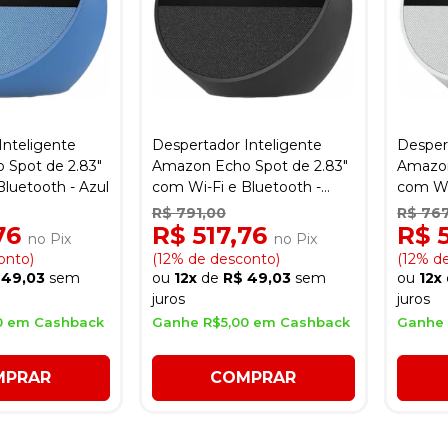
Inteligente
Despertador Inteligente
Desper
 Spot de 2.83"
Amazon Echo Spot de 2.83"
Amazon
Bluetooth - Azul
com Wi-Fi e Bluetooth -
com Wi
Preto
Branco
R$ 791,00
R$ 76
,76
R$ 517,76
R$ 
no Pix
no Pix
onto)
(12% de desconto)
(12% d
 49,03
sem
ou
12x
de
R$ 49,03
sem
ou
12x
juros
juros
0 em Cashback
Ganhe R$5,00 em Cashback
Ganhe 
MPRAR
COMPRAR