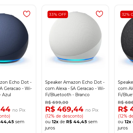
33% OFF
32% 
zon Echo Dot -
Speaker Amazon Echo Dot -
Speake
A Geracao - Wi-
com Alexa - 5A Geracao - Wi-
com Ale
- Azul
Fi/Bluetooth - Branco
Fi/Blue
R$ 699,00
R$ 68
,44
R$ 469,44
R$ 
no Pix
no Pix
onto)
(12% de desconto)
(12% d
 44,45
sem
ou
12x
de
R$ 44,45
sem
ou
12x
juros
juros