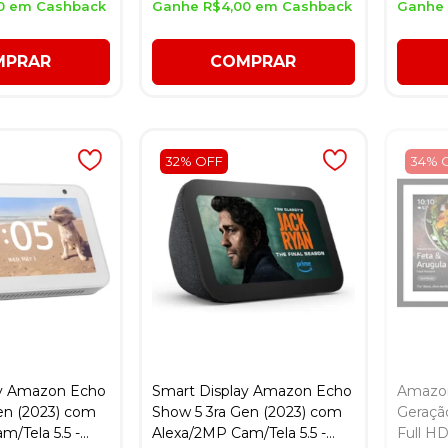
0 em Cashback
Ganhe R$4,00 em Cashback
Ganhe 
MPRAR
COMPRAR
32% OFF
34% 
ay Amazon Echo
Smart Display Amazon Echo
Amazon
en (2023) com
Show 5 3ra Gen (2023) com
Geração
m/Tela 5.5 -
Alexa/2MP Cam/Tela 5.5 -
Full HD