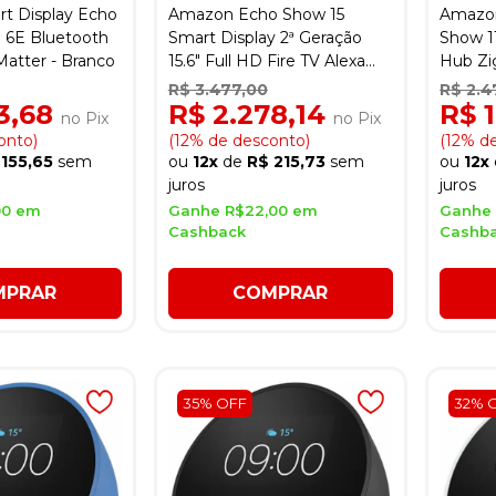
t Display Echo
Amazon Echo Show 15
Amazon
i 6E Bluetooth
Smart Display 2ª Geração
Show 1
atter - Branco
15.6" Full HD Fire TV Alexa
Hub Zi
B0C5DPSW5Y -
R$ 3.477,00
R$ 2.4
Preto/Branco
43,68
R$ 2.278,14
R$ 
no Pix
no Pix
onto)
(12% de desconto)
(12% d
 155,65
sem
ou
12x
de
R$ 215,73
sem
ou
12x
juros
juros
00 em
Ganhe R$22,00 em
Ganhe 
Cashback
Cashb
MPRAR
COMPRAR
35% OFF
32% 