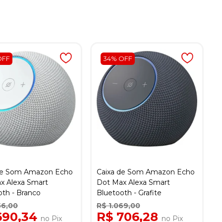
OFF
34% OFF
de Som Amazon Echo
Caixa de Som Amazon Echo
x Alexa Smart
Dot Max Alexa Smart
oth - Branco
Bluetooth - Grafite
56,00
R$ 1.069,00
690,34
R$ 706,28
no Pix
no Pix