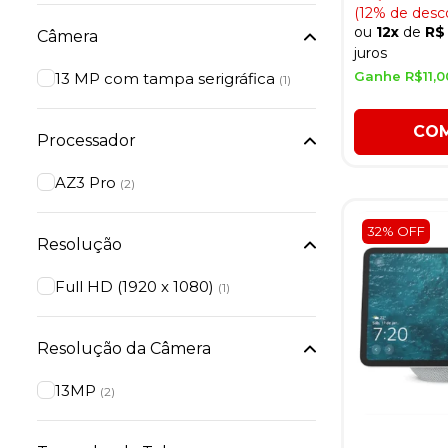
(12% de desc
ou
12x
de
R$ 
Câmera
juros
Ganhe R$11,
13 MP com tampa serigráfica
(1)
CO
Processador
AZ3 Pro
(2)
32% OFF
Resolução
Full HD (1920 x 1080)
(1)
Resolução da Câmera
13MP
(2)